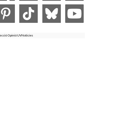
ecció Opinió UVNoticies