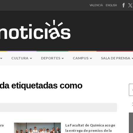
VALENCIÀ
ENGLISH
CULTURA
DEPORTES
CAMPUS
SALA DE PRENSA
eda etiquetadas como
Ce
ara
La Facultat de Química acoge
la entrega de premios de la