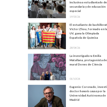
inclusiva a estudiantado de
secundaria y de educación
especial
19/05/26
El estudiante de bachillera
Víctor Zhou, formado en l
UV, gana la Olimpiada
Española de Química
28/04/26
La investigadora Emilia
Matallana, protagonista de
mural Dones de Ciència
01/10/24
Eugenio Coronado, invest
doctor
honoris causa
por la
Universidad Autónoma de
Madrid