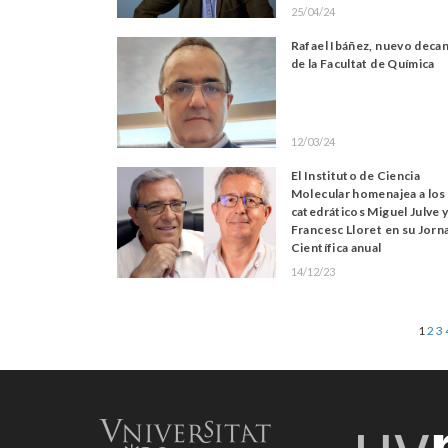
25/04/24
Rafael Ibáñez, nuevo deca
de la Facultat de Química
12/03/24
El Instituto de Ciencia
Molecular homenajea a los
catedráticos Miguel Julve 
Francesc Lloret en su Jorn
Científica anual
14/12/23
1
2
3