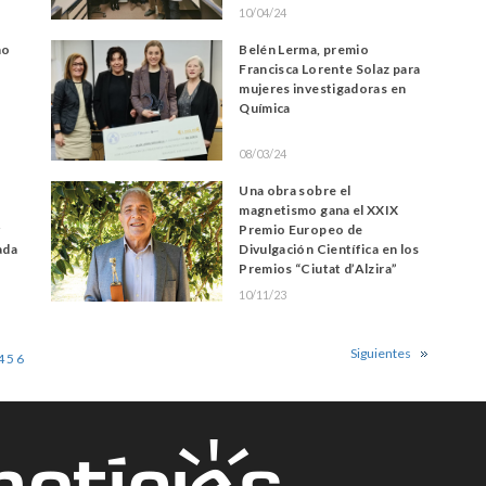
10/04/24
no
Belén Lerma, premio
Francisca Lorente Solaz para
mujeres investigadoras en
Química
08/03/24
Una obra sobre el
magnetismo gana el XXIX
y
Premio Europeo de
ada
Divulgación Científica en los
Premios “Ciutat d’Alzira”
10/11/23
Siguientes
4
5
6