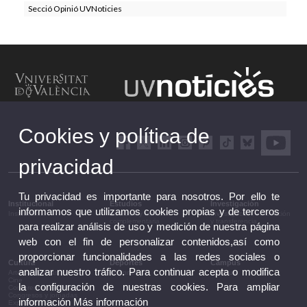
Secció Opinió UVNoticies
Cookies y política de
privacidad
Tu privacidad es importante para nosotros. Por ello te
Institucional
Estudios
Investigación
informamos que utilizamos cookies propias y de terceros
Institucional
Estudios y formación
Investigación, innovación
complementaria
y transferencia
para realizar análisis de uso y medición de nuestra página
web con el fin de personalizar contenidos,así como
proporcionar funcionalidades a las redes sociales o
Cultura
Deportes
Campus
analizar nuestro tráfico. Para continuar acepta o modifica
Artes escénicas
Deportes
Campus
Cine
la configuración de nuestras cookies. Para ampliar
Conferencias y debates
Congresos y jornadas
información
Más información
Exposiciones