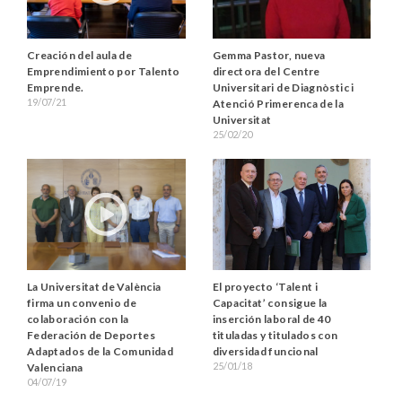
Creación del aula de
Gemma Pastor, nueva
Emprendimiento por Talento
directora del Centre
Emprende.
Universitari de Diagnòstic i
19/07/21
Atenció Primerenca de la
Universitat
25/02/20
El proyecto ‘Talent i
La Universitat de València
Capacitat’ consigue la
firma un convenio de
inserción laboral de 40
colaboración con la
tituladas y titulados con
Federación de Deportes
diversidad funcional
Adaptados de la Comunidad
25/01/18
Valenciana
04/07/19