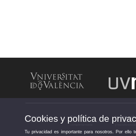
Cookies y política de priva
Institucional
Estudios
Investigació
Institucional
Estudios y formación
Investigación,
complementaria
y transferencia
Tu privacidad es importante para nosotros. Por ello 