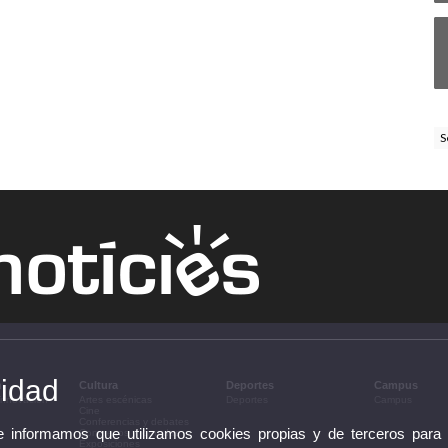
S
cidad
n
Cultura
Deportes
Campus
 innovación
Artes escénicas
Deportes
Campus
Cine
Conferencias y debates
te informamos que utilizamos cookies propias y de terceros para
Congresos y jornadas
Exposiciones