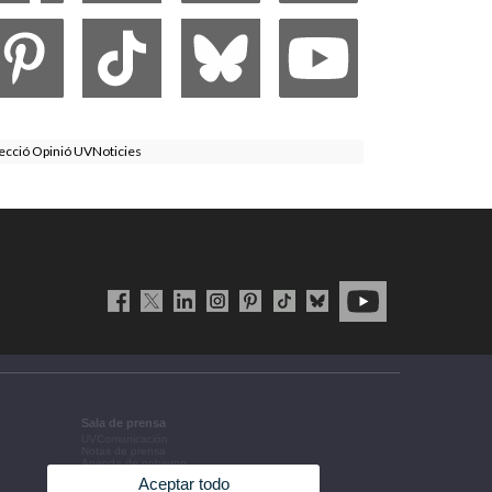
ecció Opinió UVNoticies
Sala de prensa
UVComunicación
Notas de prensa
Agenda de gobierno
Acuerdos de gobierno
Aceptar todo
La UV en la prensa