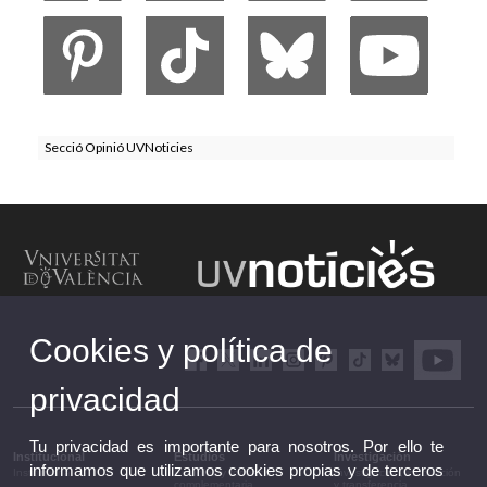
Secció Opinió UVNoticies
Cookies y política de
privacidad
Tu privacidad es importante para nosotros. Por ello te
Institucional
Estudios
Investigación
informamos que utilizamos cookies propias y de terceros
Institucional
Estudios y formación
Investigación, innovación
complementaria
y transferencia