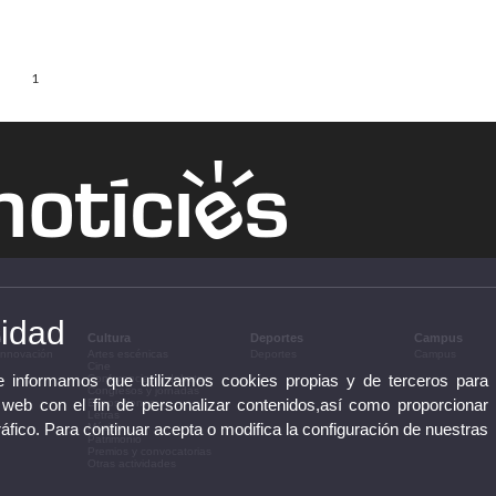
1
cidad
n
Cultura
Deportes
Campus
 innovación
Artes escénicas
Deportes
Campus
Cine
te informamos que utilizamos cookies propias y de terceros para
Conferencias y debates
Congresos y jornadas
 web con el fin de personalizar contenidos,así como proporcionar
Exposiciones
Letras
ráfico. Para continuar acepta o modifica la configuración de nuestras
Música
Patrimonio
Premios y convocatorias
Otras actividades