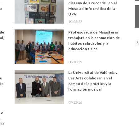
n
disseny dels records’, en el
ca
Museu d’Informàtica de la
UPV
10/05/22
 de
Profesorado de Magisterio
al,
trabajará en la promoción de
S
hábitos saludables y la
educación física
08/10/19
La Universitat de València y
su
Les Arts colaboran en el
de
campo de la práctica y la
formación musical
07/12/16
 el
n
era