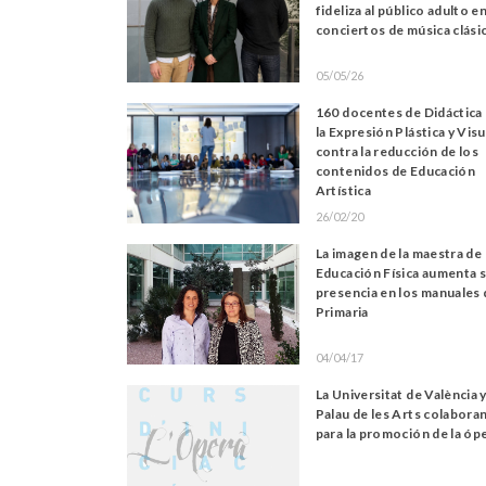
fideliza al público adulto e
conciertos de música clási
05/05/26
160 docentes de Didáctica
la Expresión Plástica y Visu
contra la reducción de los
contenidos de Educación
Artística
26/02/20
La imagen de la maestra de
Educación Física aumenta 
presencia en los manuales 
Primaria
04/04/17
La Universitat de València y
Palau de les Arts colabora
para la promoción de la óp