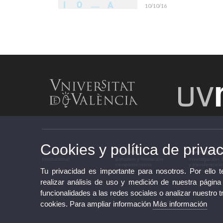
10/10/16
Cookies y política de priva
Institucional
Estudios
Investigació
Institucional
Estudios y formación
Investigación,
complementaria
y transferencia
Tu privacidad es importante para nosotros. Por ello 
realizar análisis de uso y medición de nuestra página
funcionalidades a las redes sociales o analizar nuestro t
cookies. Para ampliar información
Más información