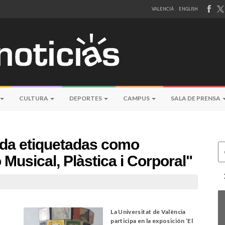
VALENCIÀ
ENGLISH
CULTURA
DEPORTES
CAMPUS
SALA DE PRENSA
eda etiquetadas como
Ce
 Musical, Plàstica i Corporal"
a
La Universitat de València
participa en la exposición ‘El