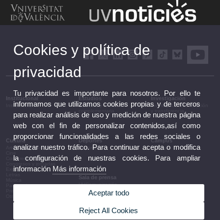
Cookies y política de
privacidad
Tu privacidad es importante para nosotros. Por ello te
Institucional
Estudios
Investigación
informamos que utilizamos cookies propias y de terceros
Institucional
Estudios y formación
Investigación, innovación
complementaria
y transferencia
para realizar análisis de uso y medición de nuestra página
web con el fin de personalizar contenidos,así como
proporcionar funcionalidades a las redes sociales o
Cultura
Deportes
Campus
analizar nuestro tráfico. Para continuar acepta o modifica
Artes escénicas
Deportes
Campus
Cine
la configuración de nuestras cookies. Para ampliar
Conferencias y debates
Congresos y jornadas
información
Más información
Exposiciones
Letras
Sala de prensa
Música
UVComunicación
Patrimonio
Notas de prensa
Premios y convocatorias
Aceptar todo
Agenda de gobierno
Otras actividades
Acuerdos de gobierno
La UV en la prensa
Reject All Cookies
Información corporativa