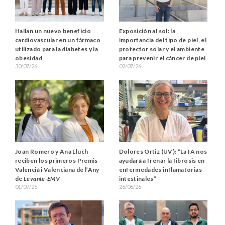
Hallan un nuevo beneficio
Exposición al sol: la
cardiovascular en un fármaco
importancia del tipo de piel, el
utilizado para la diabetes y la
protector solar y el ambiente
obesidad
para prevenir el cáncer de piel
30/07/26
02/07/26
Joan Romero y Ana Lluch
Dolores Ortiz (UV): “La IA nos
reciben los primeros Premis
ayudará a frenar la fibrosis en
Valencià i Valenciana de l’Any
enfermedades inflamatorias
de
Levante-EMV
intestinales”
01/07/26
26/06/26