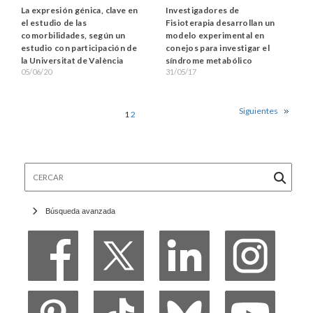
Investigadores de
La expresión génica, clave en
Fisioterapia desarrollan un
el estudio de las
modelo experimental en
comorbilidades, según un
conejos para investigar el
estudio con participación de
síndrome metabólico
la Universitat de València
31/05/17
05/06/20
Siguientes
1
2
Cercar
Búsqueda avanzada