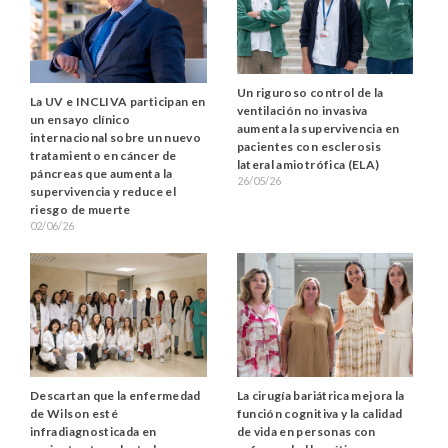
Un riguroso control de la
La UV e INCLIVA participan en
ventilación no invasiva
un ensayo clínico
aumenta la supervivencia en
internacional sobre un nuevo
pacientes con esclerosis
tratamiento en cáncer de
lateral amiotrófica (ELA)
páncreas que aumenta la
26/05/26
supervivencia y reduce el
riesgo de muerte
02/06/26
Descartan que la enfermedad
La cirugía bariátrica mejora la
de Wilson esté
función cognitiva y la calidad
infradiagnosticada en
de vida en personas con