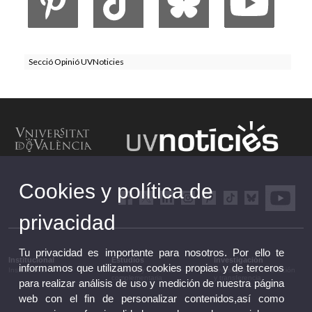
Secció Opinió UVNoticies
Cookies y política de
privacidad
Tu privacidad es importante para nosotros. Por ello te
Institucional
Estudios
Investigación
informamos que utilizamos cookies propias y de terceros
Institucional
Estudios y formación
Investigación, innovación
complementaria
y transferencia
para realizar análisis de uso y medición de nuestra página
web con el fin de personalizar contenidos,así como