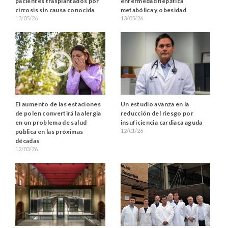
pacientes trasplantados por
enfermedad hepática
cirrosis sin causa conocida
metabólica y obesidad
13/05/26
13/05/26
El aumento de las estaciones
Un estudio avanza en la
de polen convertirá la alergia
reducción del riesgo por
en un problema de salud
insuficiencia cardiaca aguda
12/01/26
pública en las próximas
décadas
12/03/26