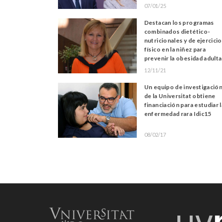
07/01/25
Destacan los programas
combinados dietético-
nutricionales y de ejercicio
físico en la niñez para
prevenir la obesidad adulta
12/11/21
Un equipo de investigació
de la Universitat obtiene
financiación para estudiar l
enfermedad rara Idic15
08/02/17