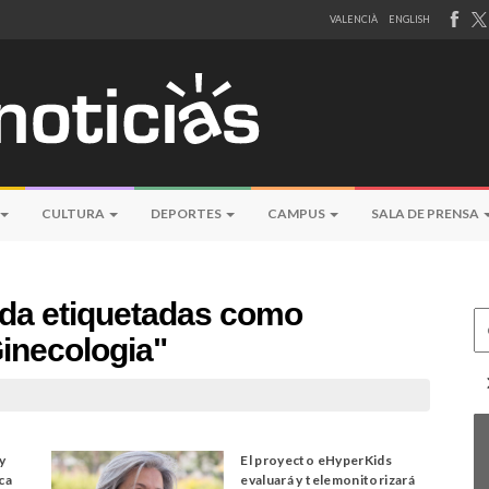
VALENCIÀ
ENGLISH
CULTURA
DEPORTES
CAMPUS
SALA DE PRENSA
eda etiquetadas como
Ce
 Ginecologia"
 y
El proyecto eHyperKids
ica
evaluará y telemonitorizará