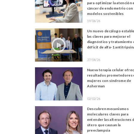
para optimizar la atención 
cáncer de endometrio con
modelos sostenibles
19/06/26
Un nuevo decálogo establ
las claves para mejorar el
diagnóstico y tratamiento 
déficit de alfa-1 antitripsin
27/04/26
Nueva terapia celular ofre
resultados prometedores 
mujeres con síndrome de
Asherman
02/02/26
Descubren mecanismos
moleculares claves para
entender las alteraciones 
útero que causan la
preeclampsia