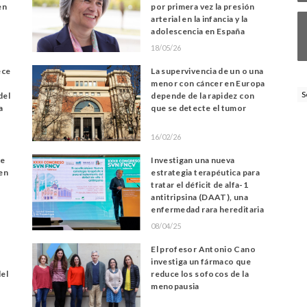
en
por primera vez la presión
arterial en la infancia y la
adolescencia en España
18/05/26
ece
La supervivencia de un o una
menor con cáncer en Europa
S
del
depende de la rapidez con
a
que se detecte el tumor
16/02/26
ce
Investigan una nueva
en
estrategia terapéutica para
tratar el déficit de alfa-1
antitripsina (DAAT), una
enfermedad rara hereditaria
08/04/25
El profesor Antonio Cano
investiga un fármaco que
del
reduce los sofocos de la
menopausia