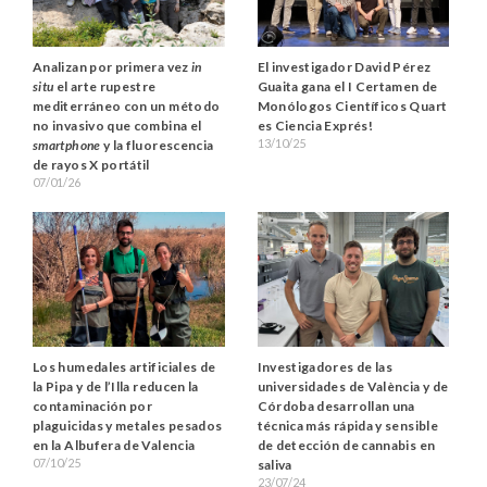
El investigador David Pérez
Analizan por primera vez
in
Guaita gana el I Certamen de
situ
el arte rupestre
Monólogos Científicos Quart
mediterráneo con un método
es Ciencia Exprés!
no invasivo que combina el
13/10/25
smartphone
y la fluorescencia
de rayos X portátil
07/01/26
Los humedales artificiales de
Investigadores de las
la Pipa y de l’Illa reducen la
universidades de València y de
contaminación por
Córdoba desarrollan una
plaguicidas y metales pesados
técnica más rápida y sensible
en la Albufera de Valencia
de detección de cannabis en
07/10/25
saliva
23/07/24