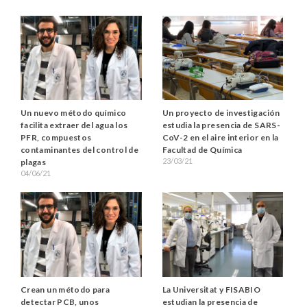
Un nuevo método químico
Un proyecto de investigación
facilita extraer del agua los
estudia la presencia de SARS-
PFR, compuestos
CoV-2 en el aire interior en la
contaminantes del control de
Facultad de Química
23/03/21
plagas
04/06/21
Crean un método para
La Universitat y FISABIO
detectar PCB, unos
estudian la presencia de