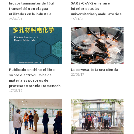
biocontaminantes de fácil
SARS-CoV-2 en el aire
transmisión en el agua
interior de aulas
utilizados en la industria
universitarias y ambulatorios
25/02/21
16/11/20
La cervesa, tota una ciència
Publicado en chino el libro
22/03/17
sobre electroquímica de
materiales porosos del
profesor Antonio Doménech
17/03/19