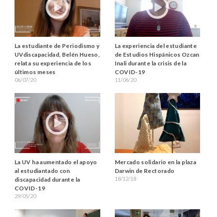
La estudiante de Periodismo y
La experiencia del estudiante
UVdiscapacidad, Belén Hueso,
de Estudios Hispánicos Ozcan
relata su experiencia de los
Inali durante la crisis de la
últimos meses
COVID-19
06/07/20
11/06/20
Mercado solidario en la plaza
La UV ha aumentado el apoyo
Darwin de Rectorado
al estudiantado con
18/12/18
discapacidad durante la
COVID-19
29/05/20