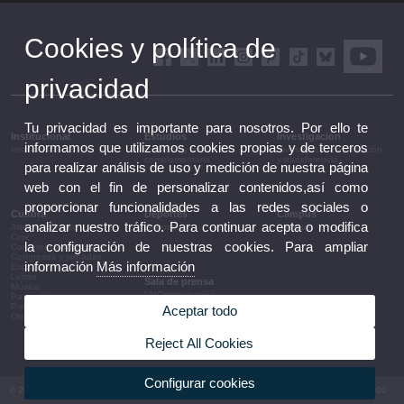
Cookies y política de
privacidad
Tu privacidad es importante para nosotros. Por ello te
Institucional
Estudios
Investigación
informamos que utilizamos cookies propias y de terceros
Institucional
Estudios y formación
Investigación, innovación
complementaria
y transferencia
para realizar análisis de uso y medición de nuestra página
web con el fin de personalizar contenidos,así como
proporcionar funcionalidades a las redes sociales o
Cultura
Deportes
Campus
analizar nuestro tráfico. Para continuar acepta o modifica
Artes escénicas
Deportes
Campus
Cine
la configuración de nuestras cookies. Para ampliar
Conferencias y debates
Congresos y jornadas
información
Más información
Exposiciones
Letras
Sala de prensa
Música
UVComunicación
Patrimonio
Notas de prensa
Premios y convocatorias
Aceptar todo
Agenda de gobierno
Otras actividades
Acuerdos de gobierno
La UV en la prensa
Reject All Cookies
Información corporativa
Configurar cookies
© 2026 UV. - Av. Blasco Ibáñez, 13. 46010 València. Espanya. Tel UV: (+34) 963 86 41 00