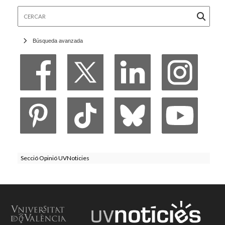
Cercar
Búsqueda avanzada
Secció Opinió UVNoticies