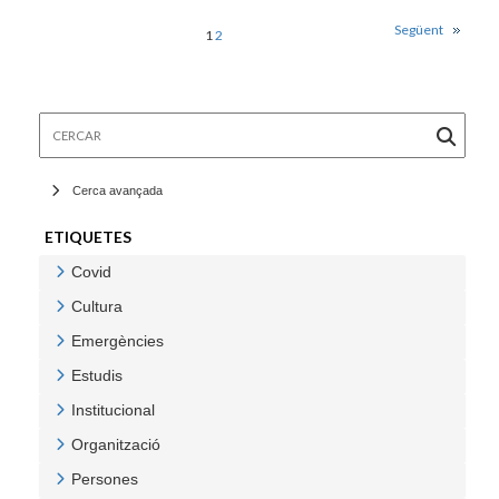
Següent
1
2
Cercar
Cerca avançada
ETIQUETES
Covid
Veure Covid
Cultura
Veure Cultura
Emergències
Veure Emergències
Estudis
Veure Estudis
Institucional
Veure Institucional
Organització
Veure Organització
Persones
Veure Persones