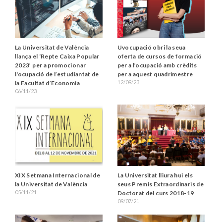
La Universitat de València
Uvocupació obri la seua
llança el ‘Repte Caixa Popular
oferta de cursos de formació
2023’ per a promocionar
per a l’ocupació amb crèdits
l'ocupació de l’estudiantat de
per a aquest quadrimestre
12/09/23
la Facultat d’Economia
06/11/23
XIX Setmana Internacional de
La Universitat lliura hui els
la Universitat de València
seus Premis Extraordinaris de
05/11/21
Doctorat del curs 2018-19
09/07/21