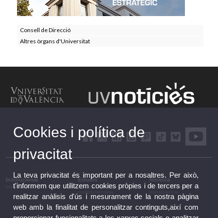
Consell de Direcció
Altres òrgans d'Universitat
Cookies i política de
privacitat
La teva privacitat és important per a nosaltres. Per això,
Institucional
Estudis
Recerca
t'informem que utilitzem cookies pròpies i de tercers per a
Institucional
Estudis i formació
Recerca, innovació i
complementària
transferència
realitzar anàlisis d'ús i mesurament de la nostra pàgina
web amb la finalitat de personalitzar continguts,així com
proporcionar funcionalitats a les xarxes socials o analitzar