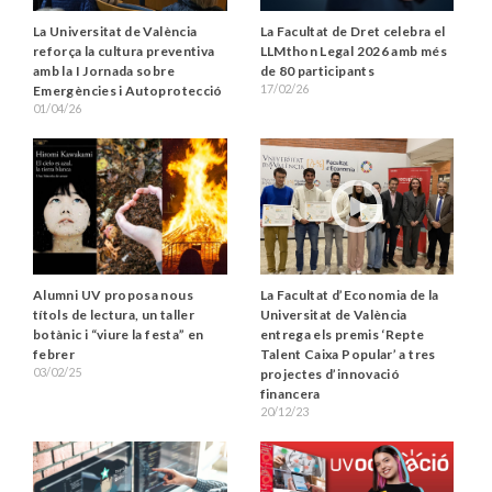
La Universitat de València
La Facultat de Dret celebra el
reforça la cultura preventiva
LLMthon Legal 2026 amb més
amb la I Jornada sobre
de 80 participants
17/02/26
Emergències i Autoprotecció
01/04/26
La Facultat d’Economia de la
Alumni UV proposa nous
Universitat de València
títols de lectura, un taller
entrega els premis ‘Repte
botànic i “viure la festa” en
Talent Caixa Popular’ a tres
febrer
03/02/25
projectes d’innovació
financera
20/12/23