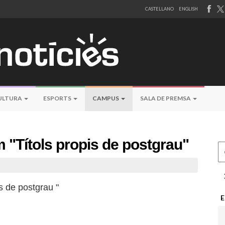
CASTELLANO
ENGLISH
ULTURA
ESPORTS
CAMPUS
SALA DE PREMSA
"Títols propis de postgrau"
Ce
is de postgrau "
E