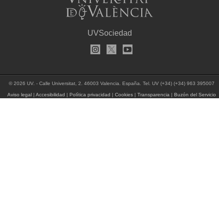
UVSociedad
© 2026 UV. - Calle Universitat, 2. 46003 Valencia. España. Tel. UV (+34) (+34) 963 395007
Aviso legal
|
Accesibilidad
|
Política privacidad
|
Cookies
|
Transparencia
|
Buzón del Servicio