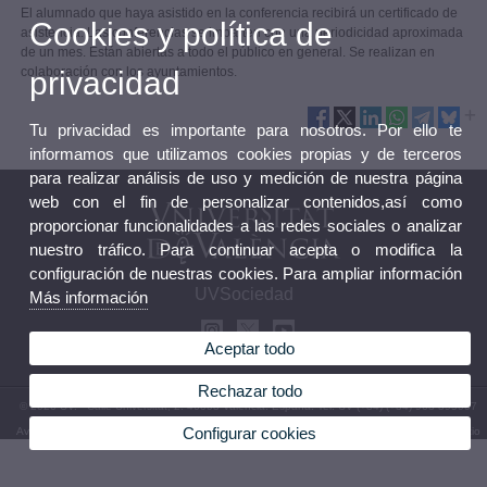
El alumnado que haya asistido en la conferencia recibirá un certificado de
Cookies y política de
asistencia. Las conferencias se imparten con una periodicidad aproximada
de un mes. Están abiertas a todo el público en general. Se realizan en
colaboración con los ayuntamientos.
privacidad
Tu privacidad es importante para nosotros. Por ello te
informamos que utilizamos cookies propias y de terceros
para realizar análisis de uso y medición de nuestra página
web con el fin de personalizar contenidos,así como
proporcionar funcionalidades a las redes sociales o analizar
nuestro tráfico. Para continuar acepta o modifica la
configuración de nuestras cookies. Para ampliar información
UVSociedad
Más información
Aceptar todo
Rechazar todo
© 2026 UV. - Calle Universitat, 2. 46003 Valencia. España. Tel. UV (+34) (+34) 963 395007
Configurar cookies
Aviso legal
|
Accesibilidad
|
Política privacidad
|
Cookies
|
Transparencia
|
Buzón del Servicio