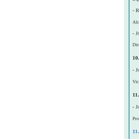
- 
Alc
- 
Dir
10
- 
Vic
11
- 
Pro
11