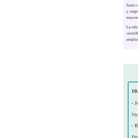
Junto 
y empr
mayore
La edic
cientí
ampliam
10
- 
Vic
- 
Dip