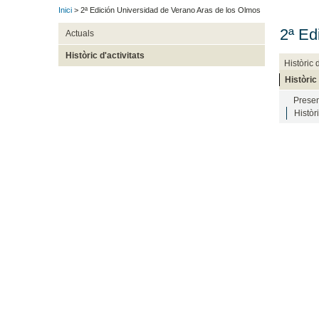
Inici
> 2ª Edición Universidad de Verano Aras de los Olmos
2ª Ed
Actuals
Històric d'activitats
Històric
Històric
Presen
Històr