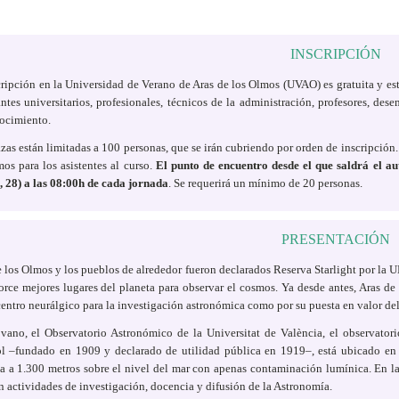
INSCRIPCIÓN
ripción en la Universidad de Verano de Aras de los Olmos (UVAO) es gratuita y está
ntes universitarios, profesionales, técnicos de la administración, profesores, des
ocimiento.
zas están limitadas a 100 personas, que se irán cubriendo por orden de inscripción. 
os para los asistentes al curso.
El punto de encuentro desde el que saldrá el au
, 28) a las 08:00h de cada jornada
. Se requerirá un mínimo de 20 personas.
PRESENTACIÓN
e los Olmos y los pueblos de alrededor fueron declarados Reserva Starlight por l
torce mejores lugares del planeta para observar el cosmos. Ya desde antes, Aras d
ntro neurálgico para la investigación astronómica como por su puesta en valor del 
vano, el Observatorio Astronómico de la Universitat de València, el observator
l –fundado en 1909 y declarado de utilidad pública en 1919–, está ubicado en 
ía a 1.300 metros sobre el nivel del mar con apenas contaminación lumínica. En la 
n actividades de investigación, docencia y difusión de la Astronomía.