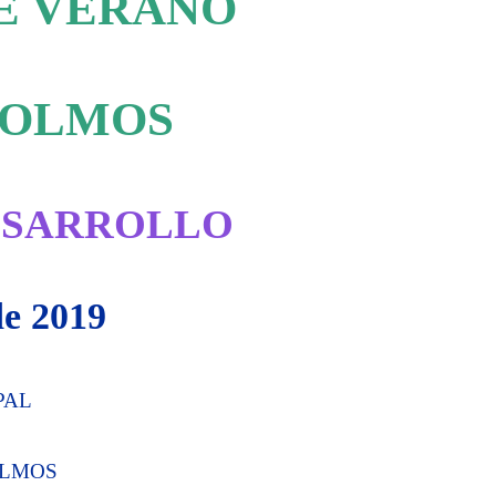
E VERANO
 OLMOS
ESARROLLO
de 2019
pal
Olmos