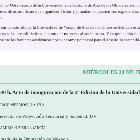
con el Observatorio de la Universidad, en el entorno de Aras de los Olmos existen 
esas de astroturismo que organizan visitas y jornadas, comparten sus experiencias
s.
ión de este año de la Universidad de Verano de Aras de los Olmos se dedica a estud
ficos y las posibilidades que aporta el universo al ser humano. Y es que hablar d
ente las fronteras académicas por su enorme potencial para el desarrollo sostenible 
MIÉRCOLES 24 DE J
.00 h. Acto de inauguración de la 2ª Edición de la Universid
Jorge Hermosilla Pla
errector de Proyección Territorial y Sociedad. UV
Ramiro Rivera García
utado de la Diputación de Valencia