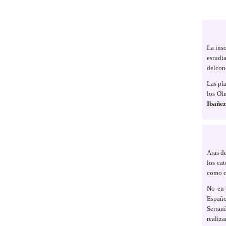
La insc
estudia
delcon
Las pla
los Olm
Ibañez
Aras d
los ca
como ce
No en 
Españo
Serran
realiza