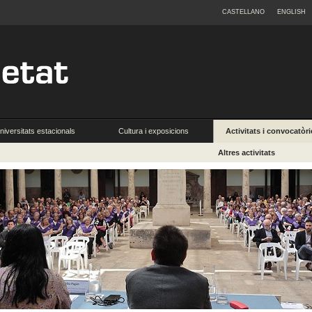
CASTELLANO
ENGLISH
niversitats estacionals
Cultura i exposicions
Activitats i convocatòri
Altres activitats