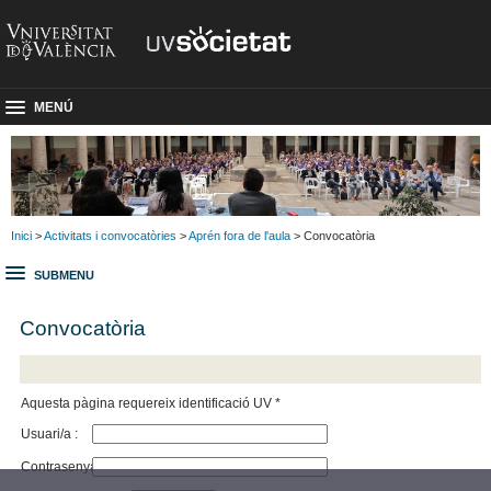
MENÚ
Inici
>
Activitats i convocatòries
>
Aprén fora de l'aula
> Convocatòria
SUBMENU
Convocatòria
Aquesta pàgina requereix identificació UV *
Usuari/a :
Contrasenya :