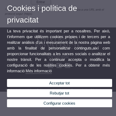
Cookies i política de
* Les dades del formulari viatgen cifrats, la petició es realitza a una URL amb el
protocol segur (https).
privacitat
La teva privacitat és important per a nosaltres. Per això,
t'informem que utilitzem cookies pròpies i de tercers per a
realitzar anàlisis d'ús i mesurament de la nostra pàgina web
amb la finalitat de personalitzar continguts,així com
proporcionar funcionalitats a les xarxes socials o analitzar el
UVSocietat
nostre trànsit. Per a continuar accepta o modifica la
configuració de les nostres cookies. Per a obtenir més
informació
Més informació
Acceptar tot
© 2026 UV. - Carrer Universitat, 2. 46003 València. Espanya. Tel: (+34) 963 395007
Avís legal
|
Accessibilitat
|
Política privacitat
|
Cookies
|
Transparència
|
Bústia de contacte
Rebutjar tot
Configurar cookies