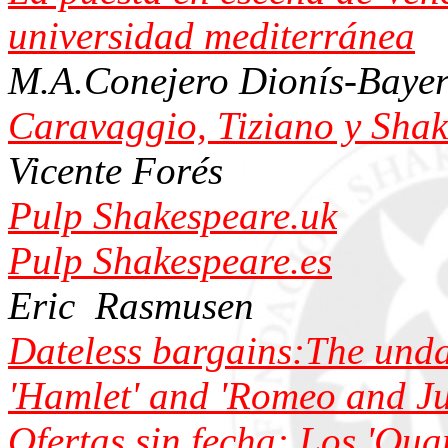
universidad mediterránea
M.A.Conejero Dionís-Baye
Caravaggio, Tiziano y Sha
Vicente Forés
Pulp Shakespeare.uk
Pulp Shakespeare.es
Eric Rasmusen
Dateless bargains:The unda
'Hamlet' and 'Romeo and Jul
Ofertas sin fecha: Los 'Qua