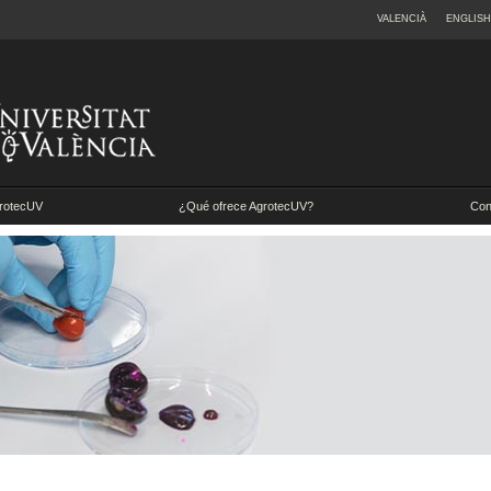
VALENCIÀ
ENGLISH
rotecUV
¿Qué ofrece AgrotecUV?
Con