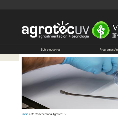
Sobre nosotros
Programas Ag
Inicio
> 3ª Convocatoria AgrotecUV