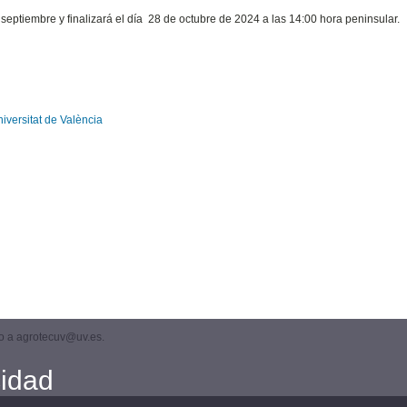
 septiembre y finalizará el día 28 de octubre de 2024 a las 14:00 hora peninsular.
niversitat de València
eo a agrotecuv@uv.es.
cidad