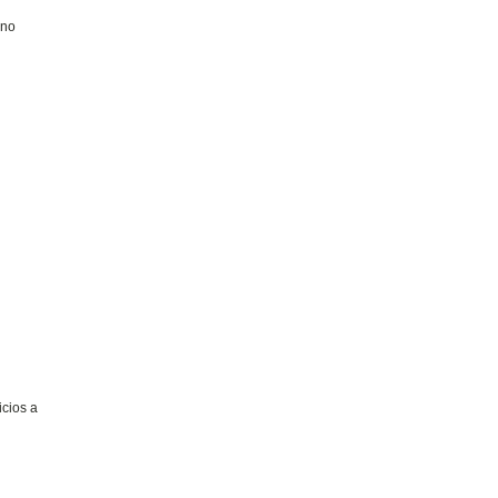
 no
icios a