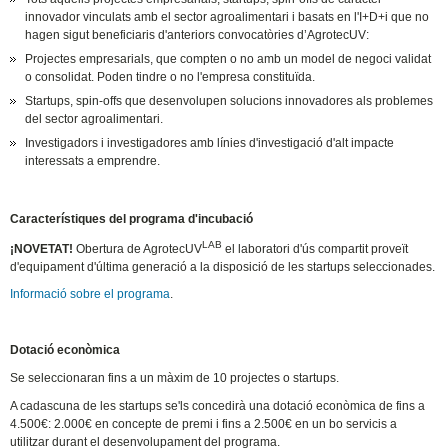
innovador vinculats amb el sector agroalimentari i basats en l'I+D+i que no
hagen sigut beneficiaris d'anteriors convocatòries d’AgrotecUV:
Projectes empresarials, que compten o no amb un model de negoci validat
o consolidat. Poden tindre o no l'empresa constituïda.
Startups, spin-offs que desenvolupen solucions innovadores als problemes
del sector agroalimentari.
Investigadors i investigadores amb línies d'investigació d'alt impacte
interessats a emprendre.
Característiques del programa d'incubació
LAB
¡NOVETAT!
Obertura de AgrotecUV
el laboratori d'ús compartit proveït
d'equipament d'última generació a la disposició de les startups seleccionades.
Informació sobre el programa
.
Dotació econòmica
Se seleccionaran fins a un màxim de 10 projectes o startups.
A cadascuna de les startups se'ls concedirà una dotació econòmica de fins a
4.500€: 2.000€ en concepte de premi i fins a 2.500€ en un bo servicis a
utilitzar durant el desenvolupament del programa.