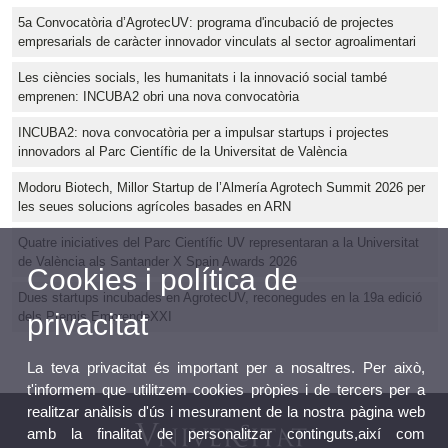
5a Convocatòria d’AgrotecUV: programa d'incubació de projectes
empresarials de caràcter innovador vinculats al sector agroalimentari
Les ciències socials, les humanitats i la innovació social també
emprenen: INCUBA2 obri una nova convocatòria
INCUBA2: nova convocatòria per a impulsar startups i projectes
innovadors al Parc Científic de la Universitat de València
Modoru Biotech, Millor Startup de l’Almería Agrotech Summit 2026 per
les seues solucions agrícoles basades en ARN
Quatre iniciatives del Parc Científic UV representaran a la Universitat
de València als Santander X Spain Awards 2026
Cookies i política de
Dues startups incubades en AgrotecUV, reconegudes en la 19a edició
privacitat
dels Premis EmprendeXXI
La teva privacitat és important per a nosaltres. Per això,
t'informem que utilitzem cookies pròpies i de tercers per a
realitzar anàlisis d'ús i mesurament de la nostra pàgina web
amb la finalitat de personalitzar continguts,així com