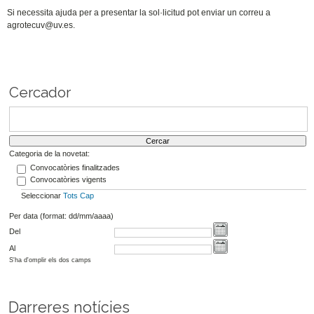
Si necessita ajuda per a presentar la sol·licitud pot enviar un correu a
agrotecuv@uv.es.
Cercador
Categoria de la novetat:
Convocatòries finalitzades
Convocatòries vigents
Seleccionar
Tots
Cap
Per data (format: dd/mm/aaaa)
Del
Al
S'ha d'omplir els dos camps
Darreres notícies