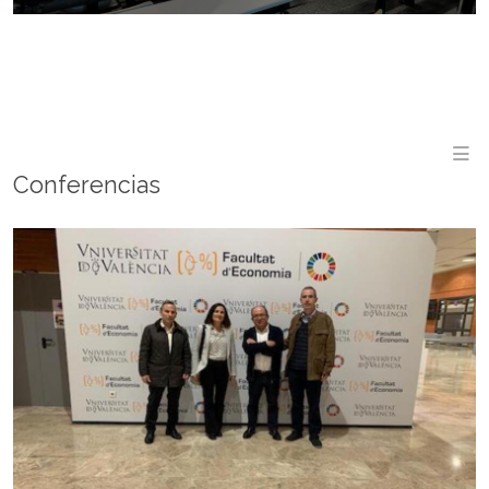
M
Conferencias