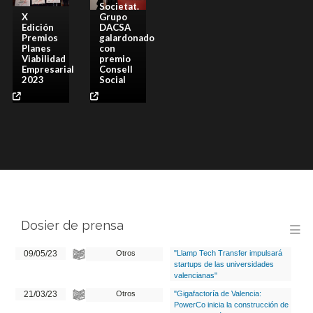
Societat.
imatge galeria
imatge galeria
imatge galeria
imatge galeria
imatge galeria
imatge galeria
imatge galeria
imatge galeria
imatge galeria
imatge galeria
imatge galeria
imatge galeria
X
Grupo
Edición
DACSA
Premios
galardonado
Planes
con
Viabilidad
premio
Empresarial
Consell
2023
Social
galeria
galeria
Dosier de prensa
M
09/05/23
Otros
"Llamp Tech Transfer impulsará
startups de las universidades
valencianas"
21/03/23
Otros
"Gigafactoría de Valencia:
PowerCo inicia la construcción de