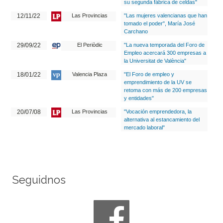
su segunda fábrica de celdas"
12/11/22
Las Provincias
"Las mujeres valencianas que han
tomado el poder", María José
Carchano
29/09/22
El Periòdic
"La nueva temporada del Foro de
Empleo acercará 300 empresas a
la Universitat de València"
18/01/22
Valencia Plaza
"El Foro de empleo y
emprendimiento de la UV se
retoma con más de 200 empresas
y entidades"
20/07/08
Las Provincias
"Vocación emprendedora, la
alternativa al estancamiento del
mercado laboral"
Seguidnos