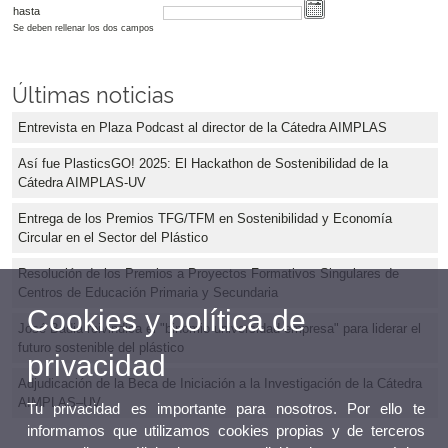
hasta
Se deben rellenar los dos campos
Últimas noticias
Entrevista en Plaza Podcast al director de la Cátedra AIMPLAS
Así fue PlasticsGO! 2025: El Hackathon de Sostenibilidad de la
Cátedra AIMPLAS-UV
Entrega de los Premios TFG/TFM en Sostenibilidad y Economía
Circular en el Sector del Plástico
Resolución de los Premios a Proyectos Formativos Singulares de
Centros de Educación Primaria y Secundaria
Cookies y política de
José Badia reivindica el "binomio universidad-empresa" para liderar el
futuro sostenible del plástico
privacidad
Adjudicación de la Beca de Iniciación a la Investigación de la Cátedra
AIMPLAS–UV
Tu privacidad es importante para nosotros. Por ello te
informamos que utilizamos cookies propias y de terceros