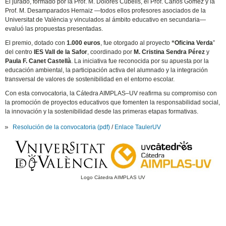
El jurado, formado por la Prof. M. Dolores Cubells, el Prof. Carlos Gómez y la
Prof. M. Desamparados Hernaiz —todos ellos profesores asociados de la
Universitat de València y vinculados al ámbito educativo en secundaria—
evaluó las propuestas presentadas.
El premio, dotado con
1.000 euros
, fue otorgado al proyecto
“Oficina Verda
”
del centro
IES Vall de la Safor
, coordinado por
M. Cristina Sendra Pérez
y
Paula F. Canet Castellà
. La iniciativa fue reconocida por su apuesta por la
educación ambiental, la participación activa del alumnado y la integración
transversal de valores de sostenibilidad en el entorno escolar.
Con esta convocatoria, la Cátedra AIMPLAS–UV reafirma su compromiso con
la promoción de proyectos educativos que fomenten la responsabilidad social,
la innovación y la sostenibilidad desde las primeras etapas formativas.
Resolución de la convocatoria (pdf)
/
Enlace TaulerUV
Logo Càtedra AIMPLAS UV