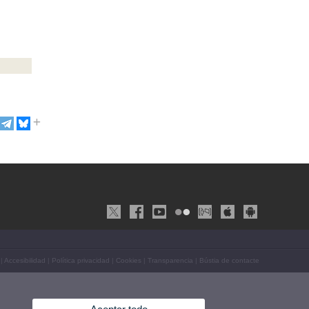
|
Accesibilidad
|
Política privacidad
|
Cookies
|
Transparencia
|
Bústia de contacte