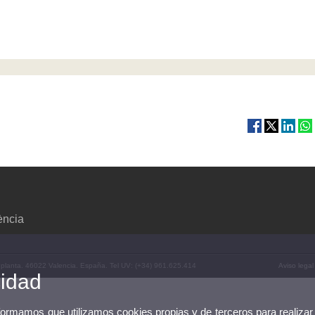
ència
 4ª planta. 46022 Valencia. España. Tel UV: (+34) 961.625.414
Aviso legal
cidad
nformamos que utilizamos cookies propias y de terceros para realizar