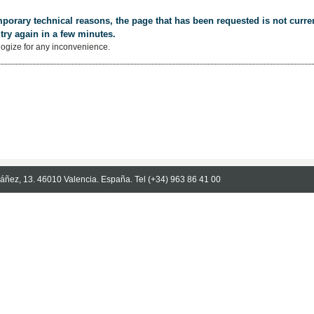
porary technical reasons, the page that has been requested is not curren
try again in a few minutes.
ogize for any inconvenience.
Ibáñez, 13. 46010 Valencia. España. Tel (+34) 963 86 41 00