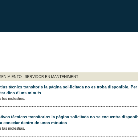
ENIMIENTO - SERVIDOR EN MANTENIMENT
ius tècnics transitoris la pàgina sol·licitada no es troba disponible. Per 
tar dins d'uns minuts
 les molèsties.
ivos técnicos transitorios la página solicitada no se encuentra disponib
 a conectar dentro de unos minutos
 las molestias.