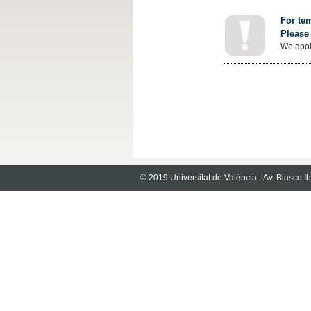
For tem
Please 
We apol
© 2019 Universitat de València - Av. Blasco 