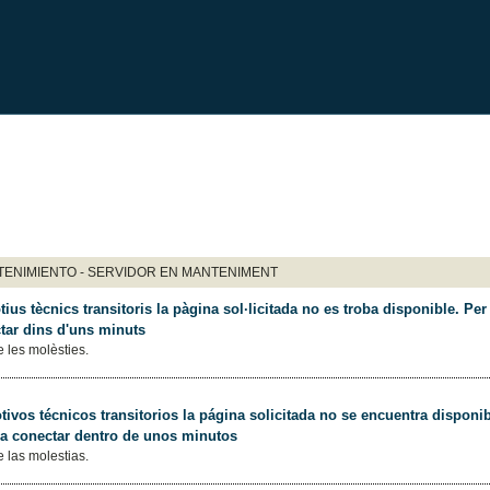
ENIMIENTO - SERVIDOR EN MANTENIMENT
ius tècnics transitoris la pàgina sol·licitada no es troba disponible. Per 
tar dins d'uns minuts
 les molèsties.
ivos técnicos transitorios la página solicitada no se encuentra disponib
 a conectar dentro de unos minutos
 las molestias.