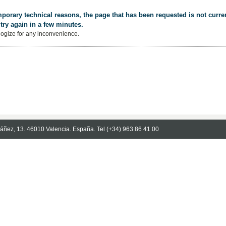
porary technical reasons, the page that has been requested is not curren
try again in a few minutes.
ogize for any inconvenience.
Ibáñez, 13. 46010 Valencia. España. Tel (+34) 963 86 41 00