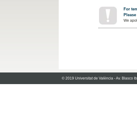
For tem
Please 
We apol
© 2019 Universitat de València - Av. Blasco 