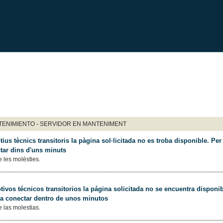
ENIMIENTO - SERVIDOR EN MANTENIMENT
ius tècnics transitoris la pàgina sol·licitada no es troba disponible. Per 
tar dins d'uns minuts
 les molèsties.
ivos técnicos transitorios la página solicitada no se encuentra disponib
 a conectar dentro de unos minutos
 las molestias.