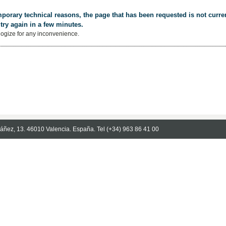
porary technical reasons, the page that has been requested is not curren
try again in a few minutes.
ogize for any inconvenience.
Ibáñez, 13. 46010 Valencia. España. Tel (+34) 963 86 41 00