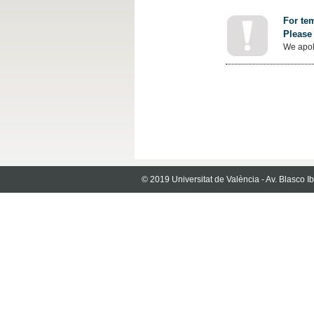
For tem
Please 
We apol
© 2019 Universitat de València - Av. Blasco 