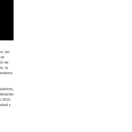
os, así
 se
ión de
n, la
 modelos
balances,
estimando
ño 2016.
vidad y