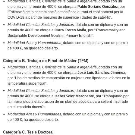
Modalidad Ciencias, Ciencias de la Salud e Ingeniería
, dotado con un
diploma y un premio de 400 €, se otorga a
Pablo Soriano González
, por
“Estimació de la contaminació atmosférica durant el confinament per la
COVID-19 a partir de mesures de superficie i dades de satèl·lit”.
Modalidad Ciencias Sociales y Jurídicas,
dotado con un diploma y con un
premio de 400€, se otorga a
Clara Torres Maña
, por “Transversality and
Sustainable Development Goals in Primary English”.
Modalidad Artes y Humanidades,
dotado con un diploma y con un premio
de 400 €, ha quedado desierto
.
Categoría B. Trabajo de Final de Máster (TFM)
Modalidad Ciencias, Ciencias de la Salud e Ingeniería
, dotado con un
diploma y un premio de 400 €, se otorga a
José Luis Sánchez Jiménez
,
por “Uso de medias de compresión en mujeres con lipedema: efectos en la
temperatura superficial”.
Modalidad Ciencias Sociales y Jurídicas
, dotado con un diploma y con un
premio de 400€, se otorga a
Isabel Soler Marchante
, por “Trabajando por
la misma utopía elaboración de un plan de acogida para sellent inspirado
en el «modelo riace»”.
Modalidad Artes y Humanidades
, dotado con un diploma y con un premio
de 400 €, ha quedado desierto.
Categoría C. Tesis Doctoral