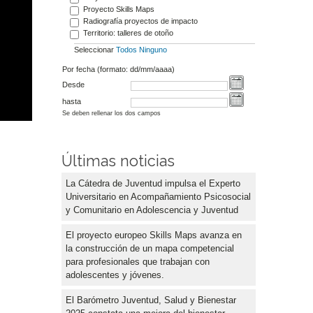
Proyecto Skills Maps
Radiografía proyectos de impacto
Territorio: talleres de otoño
Seleccionar
Todos
Ninguno
Por fecha (formato: dd/mm/aaaa)
Desde
hasta
Se deben rellenar los dos campos
Últimas noticias
La Cátedra de Juventud impulsa el Experto
Universitario en Acompañamiento Psicosocial
y Comunitario en Adolescencia y Juventud
El proyecto europeo Skills Maps avanza en
la construcción de un mapa competencial
para profesionales que trabajan con
adolescentes y jóvenes.
El Barómetro Juventud, Salud y Bienestar