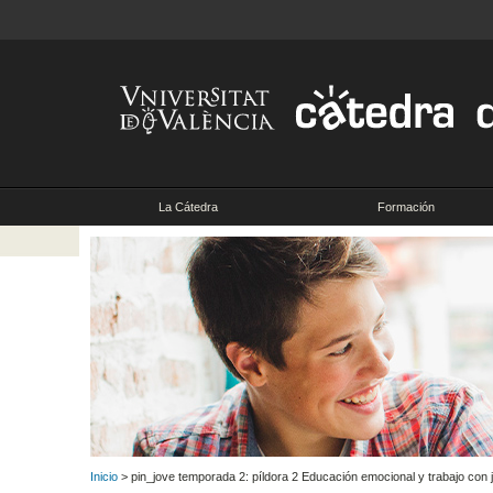
La Cátedra
Formación
Inicio
> pin_jove temporada 2: píldora 2 Educación emocional y trabajo con