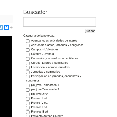
Buscador
Categoría de la novedad:
Agenda: otras actividades de interés
Asistencia a actos, jornadas y congresos
Campus - UVNoticies
Cátedra Juventud
Convenios y acuerdos con entidades
Cursos, talleres y seminarios
Formación: itinerario formativo
Jornadas y seminarios
Participación en jornadas, encuentros y
congresos
pin_jove Temporada 1
pin_jove Temporada 2
pin_jove 2x04
Premio III ed.
Premio IV ed.
Premios I ed.
Premios II ed.
Proyecto Antena Cátedra