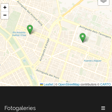
+
−
Leaflet
|
©
OpenStreetMap
contributors ©
CARTO
Fotogaleries