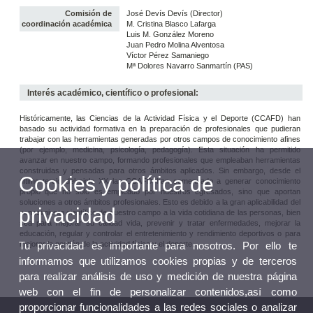
Comisión de
José Devís Devís (Director)
coordinación académica
M. Cristina Blasco Lafarga
Luis M. González Moreno
Juan Pedro Molina Alventosa
Víctor Pérez Samaniego
Mª Dolores Navarro Sanmartín (PAS)
Interés académico, científico o profesional:
Históricamente, las Ciencias de la Actividad Física y el Deporte (CCAFD) han
basado su actividad formativa en la preparación de profesionales que pudieran
trabajar con las herramientas generadas por otros campos de conocimiento afines
(por ejemplo, medicina, psicología, pedagogía). Esta situación ha permitido
avanzar en nuestro campo, formando profesionales que empleaban herramientas
construidas y pensadas para otros ámbitos aplicados. Sin embargo, desde el
Cookies y política de
último tercio del siglo XX las CCAFD han comenzado a generar conocimiento
propio que no sólo es empleado por nuestros egresados, sino que aportan
soluciones a otros ámbitos profesionales. Esto es debido a la gran aplicabilidad del
privacidad
conocimiento científico de nuestro campo a la vida cotidiana de las personas, bien
sea para mejorar su calidad vida, prevenir y tratar enfermedades, mejorar la
educación, regular y controlar el entretenimiento y rendimiento deportivos o para
mejorar la gestión de la actividad física y el deporte.
Tu privacidad es importante para nosotros. Por ello te
informamos que utilizamos cookies propias y de terceros
para realizar análisis de uso y medición de nuestra página
web con el fin de personalizar contenidos,así como
proporcionar funcionalidades a las redes sociales o analizar