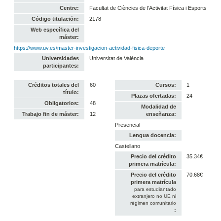
Centre:
Facultat de Ciències de l'Activitat Física i Esports
Código titulación:
2178
Web específica del
máster:
https://www.uv.es/master-investigacion-actividad-fisica-deporte
Universidades
Universitat de València
participantes:
Créditos totales del
60
Cursos:
1
título:
Plazas ofertadas:
24
Obligatorios:
48
Modalidad de
Trabajo fin de máster:
12
enseñanza:
Presencial
Lengua docencia:
Castellano
Precio del crédito
35.34€
primera matrícula:
Precio del crédito
70.68€
primera matrícula
para estudiantado
extranjero no UE ni
régimen comunitario
: