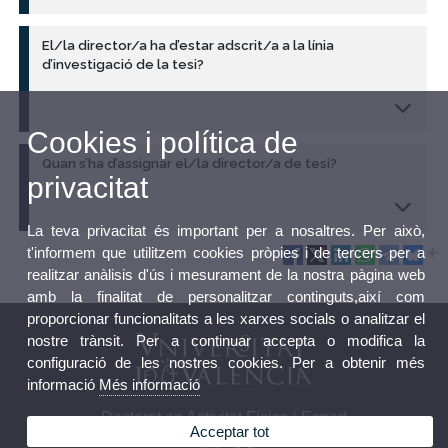
El/la director/a ha d’estar adscrit/a a la línia
d’investigació de la tesi?
Cookies i política de
Quan s’ha d’assignar el/la director/a de tesi?
privacitat
La teva privacitat és important per a nosaltres. Per això,
t'informem que utilitzem cookies pròpies i de tercers per a
realitzar anàlisis d'ús i mesurament de la nostra pàgina web
amb la finalitat de personalitzar continguts,així com
proporcionar funcionalitats a les xarxes socials o analitzar el
nostre trànsit. Per a continuar accepta o modifica la
configuració de les nostres cookies. Per a obtenir més
informació
Més informació
Doctorat en Activitat Física i Esport
Acceptar tot