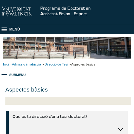
MENÚ
Inici
>
Admissió i matrícula
>
Direcció de Tesi
> Aspectes bàsics
SUBMENU
Aspectes bàsics
Què és la direcció d’una tesi doctoral?