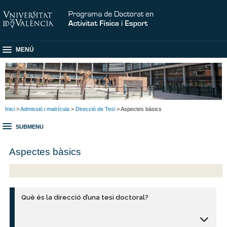
MENÚ
Inici
>
Admissió i matrícula
>
Direcció de Tesi
> Aspectes bàsics
SUBMENU
Aspectes bàsics
Què és la direcció d’una tesi doctoral?