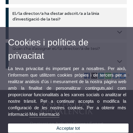
El/la director/a ha d’estar adscrit/a a la línia
d’investigació de la tesi?
Cookies i política de
Quan s’ha d’assignar el/la director/a de tesi?
privacitat
La teva privacitat és important per a nosaltres. Per això,
t'informem que utilitzem cookies pròpies i de tercers per a
realitzar anàlisis d'ús i mesurament de la nostra pàgina web
amb la finalitat de personalitzar continguts,així com
proporcionar funcionalitats a les xarxes socials o analitzar el
nostre trànsit. Per a continuar accepta o modifica la
configuració de les nostres cookies. Per a obtenir més
informació
Més informació
Doctorat en Activitat Física i Esport
Acceptar tot