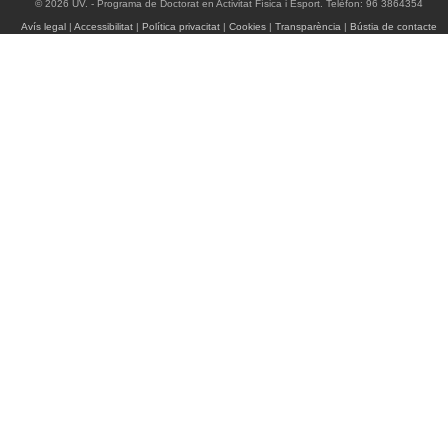
© 2026 UV. - Programa de Doctorat en Activitat Física i Esport. Telèfon: 96 3864354
Avís legal
|
Accessibilitat
|
Política privacitat
|
Cookies
|
Transparència
|
Bústia de contacte