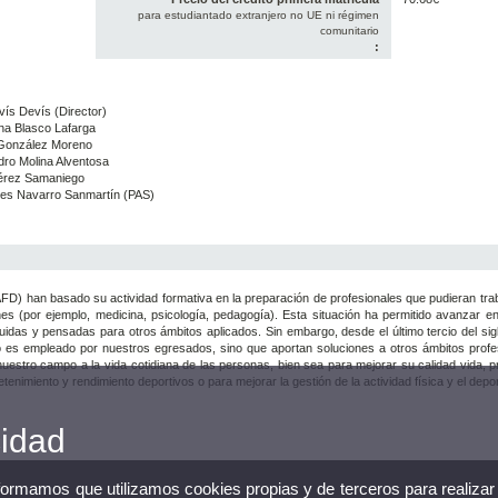
para estudiantado extranjero no UE ni régimen
comunitario
:
ís Devís (Director)
ina Blasco Lafarga
 González Moreno
ro Molina Alventosa
Pérez Samaniego
res Navarro Sanmartín (PAS)
CAFD) han basado su actividad formativa en la preparación de profesionales que pudieran tra
s (por ejemplo, medicina, psicología, pedagogía). Esta situación ha permitido avanzar e
das y pensadas para otros ámbitos aplicados. Sin embargo, desde el último tercio del sig
s empleado por nuestros egresados, sino que aportan soluciones a otros ámbitos profes
 nuestro campo a la vida cotidiana de las personas, bien sea para mejorar su calidad vida, p
tenimiento y rendimiento deportivos o para mejorar la gestión de la actividad física y el depor
cidad
nformamos que utilizamos cookies propias y de terceros para realizar