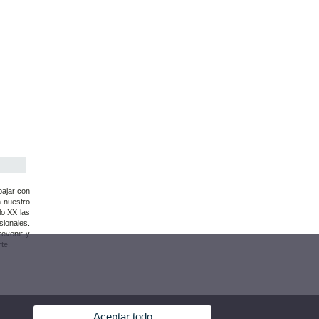
bajar con
n nuestro
lo XX las
ionales.
revenir y
te.
Aceptar todo