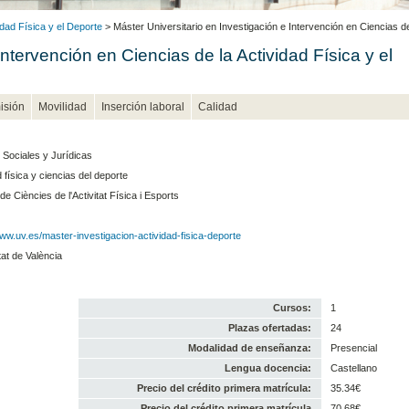
idad Física y el Deporte
> Máster Universitario en Investigación e Intervención en Ciencias de
Intervención en Ciencias de la Actividad Física y el
isión
Movilidad
Inserción laboral
Calidad
 Sociales y Jurídicas
 física y ciencias del deporte
de Ciències de l'Activitat Física i Esports
www.uv.es/master-investigacion-actividad-fisica-deporte
tat de València
Cursos:
1
Plazas ofertadas:
24
Modalidad de enseñanza:
Presencial
Lengua docencia:
Castellano
Precio del crédito primera matrícula:
35.34€
Precio del crédito primera matrícula
70.68€