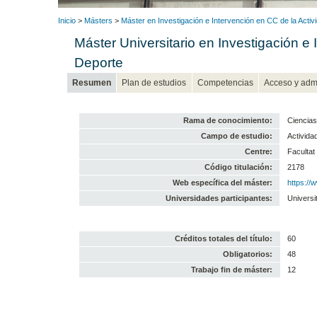
Inicio
>
Másters
>
Máster en Investigación e Intervención en CC de la Activ
Máster Universitario en Investigación e 
Deporte
Resumen
Plan de estudios
Competencias
Acceso y adm
Rama de conocimiento:
Ciencias
Campo de estudio:
Actividad
Centre:
Facultat 
Código titulación:
2178
Web específica del máster:
https://
Universidades participantes:
Universi
Créditos totales del título:
60
Obligatorios:
48
Trabajo fin de máster:
12