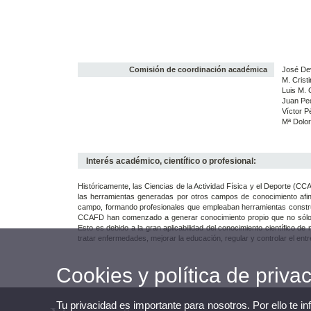
Comisión de coordinación académica
José Dev
M. Crist
Luis M.
Juan Ped
Víctor 
Mª Dolo
Interés académico, científico o profesional:
Históricamente, las Ciencias de la Actividad Física y el Deporte (C
las herramientas generadas por otros campos de conocimiento afine
campo, formando profesionales que empleaban herramientas construi
CCAFD han comenzado a generar conocimiento propio que no sólo e
Esto es debido a la gran aplicabilidad del conocimiento científico de
tratar enfermedades, mejorar la educación, regular y controlar el entre
Cookies y política de priva
Tu privacidad es importante para nosotros. Por ello te i