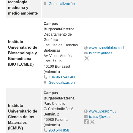
tecnología,
Geolocalización
medicina y
medio ambiente
Campus
Burjassot/Paterna
Departamento de
Genética
Instituto
Facultad de Ciencias
Universitario de
www.uv.es/biotecmed
Biológicas
Biotecnología y
isicbtm@uv.es
Av. Vicent Andrés
Biomedicina
Estellés, 19
(BIOTECMED)
46100 Burjassot
(Valencia)
+34 963 543 460
Geolocalización
Campus
Burjassot/Paterna
Parc Cientific
Instituto
C/ Catedràtic José
Universitario de
www.uv.es/icmuv
Beltrán, 2
Ciencia de los
icmuv@uv.es
46980 Paterna
Materiales
(Valencia)
(ICMUV)
963 544 858