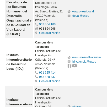
Psicología de
Departament de
los Recursos
Psicologia Social
Humanos, del
Av. Blasco Ibañez, 21
www.uv.es/idocal
Desarrollo
46010 Valencia
idocal@uv.es
(Valencia)
Organizacional y
963 864 100
de la Calidad de
963 864 668
Vida Laboral
Geolocalización
(IDOCAL)
Campus dels
Tarongers
Edificio Institutos de
Instituto
Investigación
www.uv.es/iidlvalencia
Interuniversitario
C/Serpis, 29-4ª
iidlvalencia@uv.es
de Desarrollo
46022 Valencia
(Valencia)
Local (IIDL)
961 625 414
963 828 437
Geolocalización
Campus dels
Tarongers
Edificio Institutos de
Instituto
Investigación
Interuniversitario
C/ Serpis 29
iei.uv.es