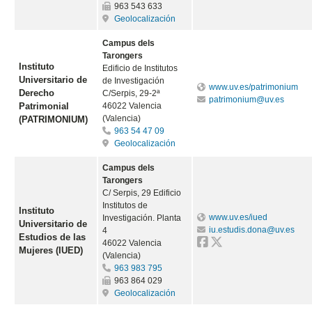
963 543 633
Geolocalización
Campus dels
Tarongers
Instituto
Edificio de Institutos
Universitario de
de Investigación
www.uv.es/patrimonium
Derecho
C/Serpis, 29-2ª
patrimonium@uv.es
Patrimonial
46022 Valencia
(Valencia)
(PATRIMONIUM)
963 54 47 09
Geolocalización
Campus dels
Tarongers
C/ Serpis, 29 Edificio
Institutos de
Instituto
www.uv.es/iued
Investigación. Planta
Universitario de
iu.estudis.dona@uv.es
4
Estudios de las
46022 Valencia
Mujeres (IUED)
(Valencia)
963 983 795
963 864 029
Geolocalización