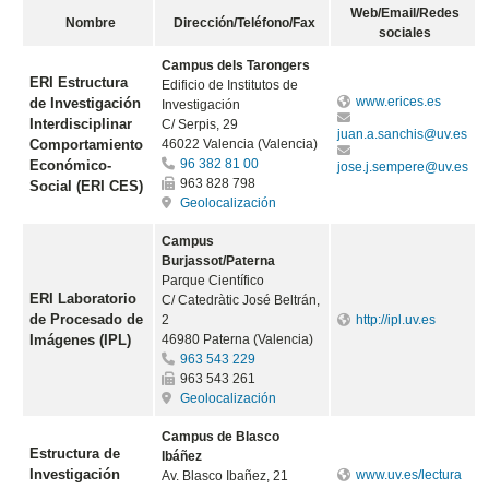
Web/Email/Redes
Nombre
Dirección/Teléfono/Fax
sociales
Campus dels Tarongers
ERI Estructura
Edificio de Institutos de
www.erices.es
de Investigación
Investigación
Interdisciplinar
C/ Serpis, 29
juan.a.sanchis@uv.es
Comportamiento
46022 Valencia (Valencia)
96 382 81 00
Económico-
jose.j.sempere@uv.es
963 828 798
Social (ERI CES)
Geolocalización
Campus
Burjassot/Paterna
Parque Científico
ERI Laboratorio
C/ Catedràtic José Beltrán,
de Procesado de
2
http://ipl.uv.es
Imágenes (IPL)
46980 Paterna (Valencia)
963 543 229
963 543 261
Geolocalización
Campus de Blasco
Estructura de
Ibáñez
Investigación
www.uv.es/lectura
Av. Blasco Ibañez, 21