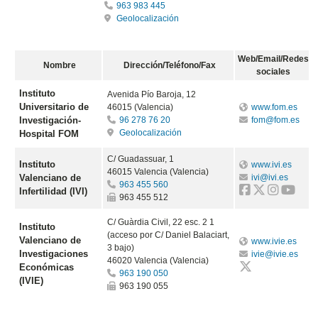
963 983 445
Geolocalización
Web/Email/Redes
Nombre
Dirección/Teléfono/Fax
sociales
Instituto
Avenida Pío Baroja, 12
Universitario de
46015 (Valencia)
www.fom.es
Investigación-
96 278 76 20
fom@fom.es
Geolocalización
Hospital FOM
C/ Guadassuar, 1
Instituto
www.ivi.es
46015 Valencia (Valencia)
Valenciano de
ivi@ivi.es
963 455 560
Infertilidad (IVI)
963 455 512
C/ Guàrdia Civil, 22 esc. 2 1
Instituto
(acceso por C/ Daniel Balaciart,
Valenciano de
www.ivie.es
3 bajo)
Investigaciones
ivie@ivie.es
46020 Valencia (Valencia)
Económicas
963 190 050
(IVIE)
963 190 055