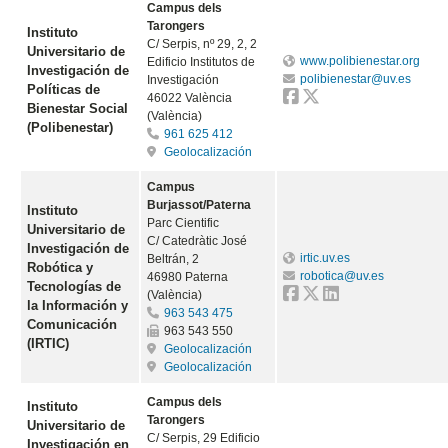
Campus dels
Tarongers
Instituto
C/ Serpis, nº 29, 2, 2
Universitario de
www.polibienestar.org
Edificio Institutos de
Investigación de
polibienestar@uv.es
Investigación
Políticas de
46022 València
Bienestar Social
(València)
(Polibenestar)
961 625 412
Geolocalización
Campus
Burjassot/Paterna
Instituto
Parc Cientific
Universitario de
C/ Catedràtic José
Investigación de
irtic.uv.es
Beltrán, 2
Robótica y
robotica@uv.es
46980 Paterna
Tecnologías de
(València)
la Información y
963 543 475
Comunicación
963 543 550
(IRTIC)
Geolocalización
Geolocalización
Campus dels
Instituto
Tarongers
Universitario de
C/ Serpis, 29 Edificio
Investigación en