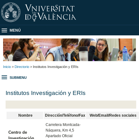
MENÚ
Inicio
>
Directorio
> Institutos Investigación y ERIs
SUBMENU
Institutos Investigación y ERIs
Nombre
Dirección/Teléfono/Fax
Web/Email/Redes sociales
Carretera Montcada-
Náquera, Km 4,5
Centro de
Apartado Oficial
Investigación