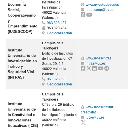
Institutos de
Economía
www.uv.es/iudescoop
Investigación
Social,
iudescoop@uv.es
46022 València
Cooperativismo
(València)
y
963 828 437
Emprendimiento
963 828 434
(IUDESCOOP)
Geolocalización
Campus dels
Tarongers
Instituto
Edificio de Institutos
Universitario de
www.uv.es/intras
de Investigación C/
Investigación en
intras@uv.es
Serpis 29, 2.2
Tráfico y
46022 Valencia
Seguridad Vial
(Valencia)
(INTRAS)
961 625 693
Geolocalización
Campus dels
Tarongers
Instituto
C/ Serpis, 29 Edificio
www.uv.es/institut-
Universitario de
de Institutos de
creativitat
la Creatividad e
investigación, planta 4
iucie@uv.es
Innovaciones
46022 València
(València)
Educativas (ICIE)