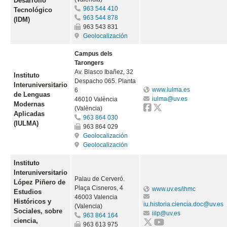
Desarrollo
963 544 410
Tecnológico
963 544 878
(IDM)
963 543 831
Geolocalización
Campus dels
Tarongers
Av. Blasco Ibañez, 32
Instituto
Despacho 065. Planta
Interuniversitario
www.iulma.es
6
de Lenguas
iulma@uv.es
46010 València
Modernas
(València)
Aplicadas
963 864 030
(IULMA)
963 864 029
Geolocalización
Geolocalización
Instituto
Interuniversitario
Palau de Cerveró.
López Piñero de
Plaça Cisneros, 4
www.uv.es/ihmc
Estudios
46003 Valencia
Históricos y
iu.historia.ciencia.doc@uv.es
(Valencia)
Sociales, sobre
iilp@uv.es
963 864 164
ciencia,
963 613 975