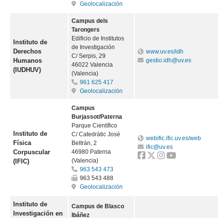
Geolocalización
Campus dels
Tarongers
Edificio de Institutos
Instituto de
de Investigación
Derechos
www.uv.es/idh
C/ Serpis, 29
Humanos
gestio.idh@uv.es
46022 Valencia
(IUDHUV)
(Valencia)
961 625 417
Geolocalización
Campus
Burjassot/Paterna
Parque Científico
Instituto de
C/ Catedràtic José
webific.ific.uv.es/web
Física
Beltrán, 2
ific@uv.es
Corpuscular
46980 Paterna
(Valencia)
(IFIC)
963 543 473
963 543 488
Geolocalización
Instituto de
Campus de Blasco
Investigación en
Ibáñez