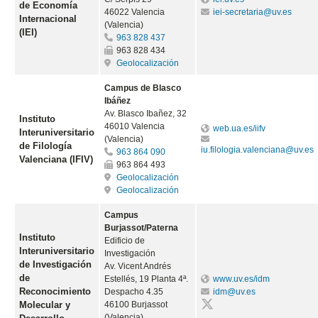
de Economía
46022 Valencia
iei-secretaria@uv.es
Internacional
(Valencia)
(IEI)
963 828 437
963 828 434
Geolocalización
Campus de Blasco
Ibáñez
Av. Blasco Ibañez, 32
Instituto
46010 Valencia
web.ua.es/iifv
Interuniversitario
(Valencia)
de Filología
iu.filologia.valenciana@uv.es
963 864 090
Valenciana (IFIV)
963 864 493
Geolocalización
Geolocalización
Campus
Burjassot/Paterna
Instituto
Edificio de
Interuniversitario
Investigación
de Investigación
Av. Vicent Andrés
de
Estellés, 19 Planta 4ª.
www.uv.es/idm
Reconocimiento
Despacho 4.35
idm@uv.es
Molecular y
46100 Burjassot
(Valencia)