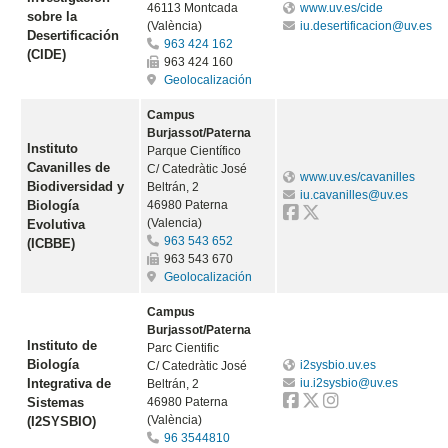
46113 Montcada
www.uv.es/cide
sobre la
(València)
iu.desertificacion@uv.es
Desertificación
963 424 162
(CIDE)
963 424 160
Geolocalización
Campus
Burjassot/Paterna
Instituto
Parque Científico
Cavanilles de
C/ Catedràtic José
www.uv.es/cavanilles
Biodiversidad y
Beltrán, 2
iu.cavanilles@uv.es
Biología
46980 Paterna
(Valencia)
Evolutiva
963 543 652
(ICBBE)
963 543 670
Geolocalización
Campus
Burjassot/Paterna
Instituto de
Parc Cientific
Biología
i2sysbio.uv.es
C/ Catedràtic José
Integrativa de
iu.i2sysbio@uv.es
Beltrán, 2
Sistemas
46980 Paterna
(València)
(I2SYSBIO)
96 3544810