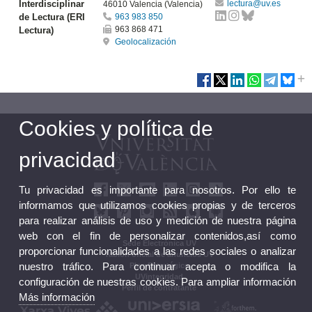
Interdisciplinar
lectura@uv.es
46010 Valencia (Valencia)
de Lectura (ERI
963 983 850
963 868 471
Lectura)
Geolocalización
Cookies y política de
privacidad
Tu privacidad es importante para nosotros. Por ello te
informamos que utilizamos cookies propias y de terceros
para realizar análisis de uso y medición de nuestra página
web con el fin de personalizar contenidos,así como
Sede Electrónica UV
proporcionar funcionalidades a las redes sociales o analizar
Tablón oficial de anuncios UV
nuestro tráfico. Para continuar acepta o modifica la
Plan Estratégico
UVintegridad
configuración de nuestras cookies. Para ampliar información
Perfil de contratante
Más información