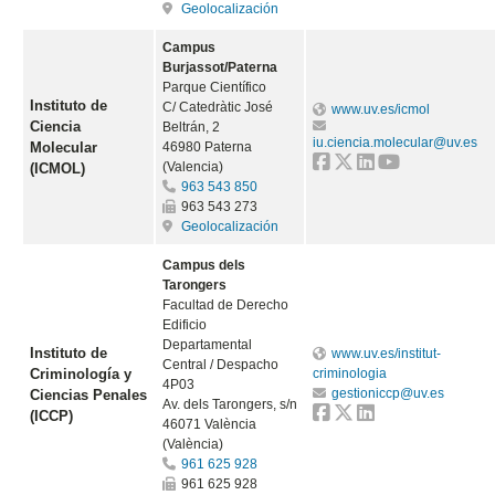
Geolocalización
Campus
Burjassot/Paterna
Parque Científico
Instituto de
C/ Catedràtic José
www.uv.es/icmol
Ciencia
Beltrán, 2
iu.ciencia.molecular@uv.es
Molecular
46980 Paterna
(Valencia)
(ICMOL)
963 543 850
963 543 273
Geolocalización
Campus dels
Tarongers
Facultad de Derecho
Edificio
Departamental
Instituto de
www.uv.es/institut-
Central / Despacho
Criminología y
criminologia
4P03
gestioniccp@uv.es
Ciencias Penales
Av. dels Tarongers, s/n
(ICCP)
46071 València
(València)
961 625 928
961 625 928