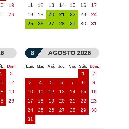
18
19
11
12
13
14
15
16
17
25
26
18
19
20
21
22
23
24
25
26
27
28
29
30
31
26
8
AGOSTO 2026
áb.
Dom.
Lun.
Mar.
Mié.
Jue.
Vie.
Sáb.
Dom.
4
5
1
2
11
12
3
4
5
6
7
8
9
18
19
10
11
12
13
14
15
16
25
26
17
18
19
20
21
22
23
24
25
26
27
28
29
30
31