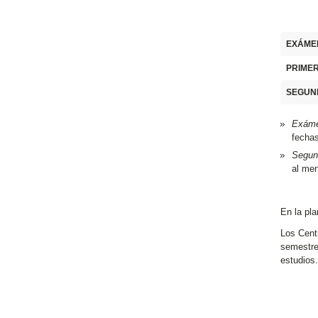
EXÁME
PRIME
SEGUN
Exáme
fecha
Segun
al men
En la pla
Los Centr
semestre.
estudios.