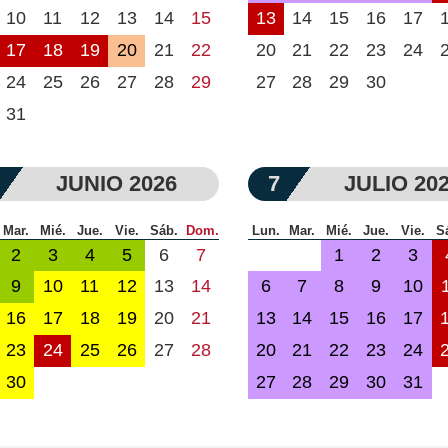
10
11
12
13
14
15
13
14
15
16
17
17
18
19
20
21
22
20
21
22
23
24
24
25
26
27
28
29
27
28
29
30
31
JUNIO 2026
7
JULIO 20
Mar.
Mié.
Jue.
Vie.
Sáb.
Dom.
Lun.
Mar.
Mié.
Jue.
Vie.
S
2
3
4
5
6
7
1
2
3
9
10
11
12
13
14
6
7
8
9
10
16
17
18
19
20
21
13
14
15
16
17
23
24
25
26
27
28
20
21
22
23
24
30
27
28
29
30
31