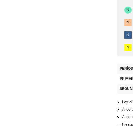
N
N
N
N
PERÍOD
PRIME
SEGUN
Los dí
A los 
A los 
Fiesta