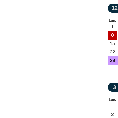
12
Lun.
1
8
15
22
29
3
Lun.
2