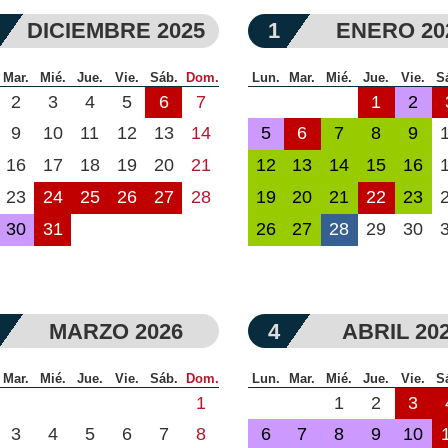
DICIEMBRE 2025
1
ENERO 20
Mar.
Mié.
Jue.
Vie.
Sáb.
Dom.
Lun.
Mar.
Mié.
Jue.
Vie.
S
2
3
4
5
6
7
1
2
9
10
11
12
13
14
5
6
7
8
9
16
17
18
19
20
21
12
13
14
15
16
23
24
25
26
27
28
19
20
21
22
23
30
31
26
27
28
29
30
MARZO 2026
4
ABRIL 20
Mar.
Mié.
Jue.
Vie.
Sáb.
Dom.
Lun.
Mar.
Mié.
Jue.
Vie.
S
1
1
2
3
3
4
5
6
7
8
6
7
8
9
10