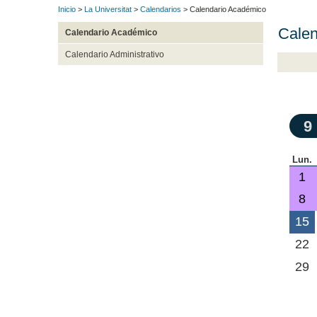
Inicio
>
La Universitat
>
Calendarios
> Calendario Académico
Calen
Calendario Académico
Calendario Administrativo
9
Lun.
1
8
15
22
29