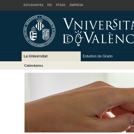
ESTUDIANTES
PDI
PTGAS
EMPRESA
La Universitat
Estudios de Grado
Calendarios