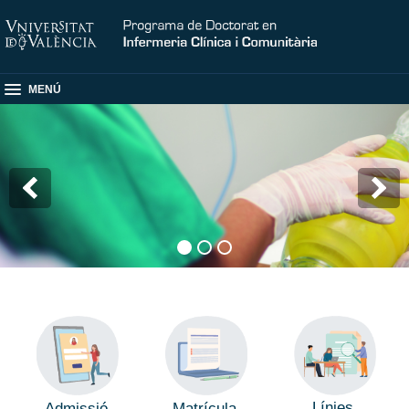
MENÚ
Línies
Admissió
Matrícula