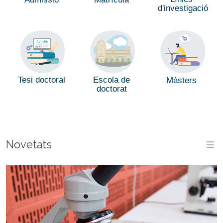
d'investigació
Tesi doctoral
Escola de
Màsters
doctorat
Novetats
M