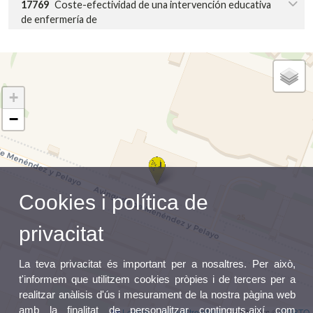
17769
Coste-efectividad de una intervención educativa
de enfermería de
+
−
Cookies i política de
privacitat
La teva privacitat és important per a nosaltres. Per això,
t'informem que utilitzem cookies pròpies i de tercers per a
realitzar anàlisis d'ús i mesurament de la nostra pàgina web
amb la finalitat de personalitzar continguts,així com
Leaflet
|
©
OpenStreetMap
contributors ©
CARTO