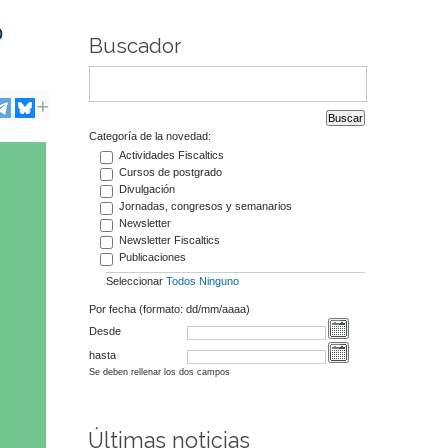
o
Buscador
Categoría de la novedad:
Actividades Fiscaltics
Cursos de postgrado
Divulgación
Jornadas, congresos y semanarios
Newsletter
Newsletter Fiscaltics
Publicaciones
Seleccionar
Todos
Ninguno
Por fecha (formato: dd/mm/aaaa)
Desde
hasta
Se deben rellenar los dos campos
Últimas noticias