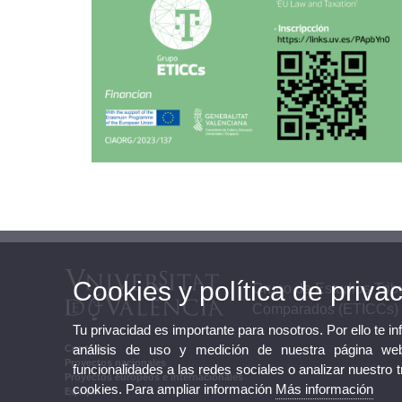
Cookies y política de priva
Grupo de Estudios Tribu
Comparados (ETICCs)
Tu privacidad es importante para nosotros. Por ello te i
análisis de uso y medición de nuestra página web
Contacto
Proyectos nacionales
funcionalidades a las redes sociales o analizar nuestro 
Proyectos europeos e internacionales
cookies. Para ampliar información
Más información
Equipo