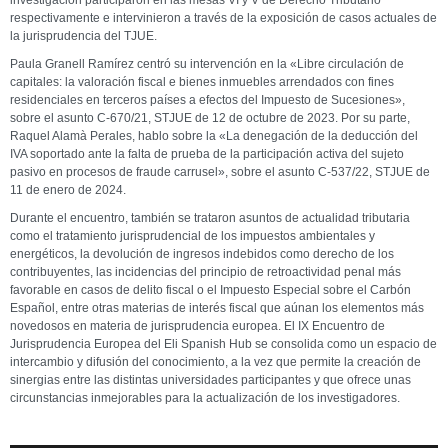
investigación participaron en las mesas VI y V de Derecho Tributario
respectivamente e intervinieron a través de la exposición de casos actuales de
la jurisprudencia del TJUE.
Paula Granell Ramírez centró su intervención en la «Libre circulación de
capitales: la valoración fiscal e bienes inmuebles arrendados con fines
residenciales en terceros países a efectos del Impuesto de Sucesiones»,
sobre el asunto C-670/21, STJUE de 12 de octubre de 2023. Por su parte,
Raquel Alamà Perales, hablo sobre la «La denegación de la deducción del
IVA soportado ante la falta de prueba de la participación activa del sujeto
pasivo en procesos de fraude carrusel», sobre el asunto C-537/22, STJUE de
11 de enero de 2024.
Durante el encuentro, también se trataron asuntos de actualidad tributaria
como el tratamiento jurisprudencial de los impuestos ambientales y
energéticos, la devolución de ingresos indebidos como derecho de los
contribuyentes, las incidencias del principio de retroactividad penal más
favorable en casos de delito fiscal o el Impuesto Especial sobre el Carbón
Español, entre otras materias de interés fiscal que aúnan los elementos más
novedosos en materia de jurisprudencia europea. El IX Encuentro de
Jurisprudencia Europea del Eli Spanish Hub se consolida como un espacio de
intercambio y difusión del conocimiento, a la vez que permite la creación de
sinergias entre las distintas universidades participantes y que ofrece unas
circunstancias inmejorables para la actualización de los investigadores.