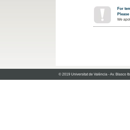
For tem
Please 
We apol
© 2019 Universitat de València - Av. Blasco 