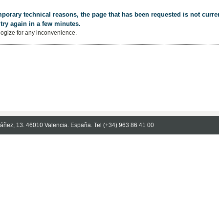
porary technical reasons, the page that has been requested is not curren
try again in a few minutes.
ogize for any inconvenience.
Ibáñez, 13. 46010 Valencia. España. Tel (+34) 963 86 41 00