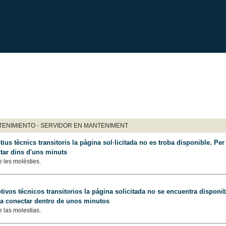
ENIMIENTO - SERVIDOR EN MANTENIMENT
ius tècnics transitoris la pàgina sol·licitada no es troba disponible. Per 
tar dins d'uns minuts
 les molèsties.
ivos técnicos transitorios la página solicitada no se encuentra disponib
 a conectar dentro de unos minutos
 las molestias.