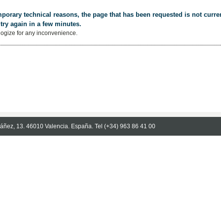
porary technical reasons, the page that has been requested is not curren
try again in a few minutes.
ogize for any inconvenience.
Ibáñez, 13. 46010 Valencia. España. Tel (+34) 963 86 41 00