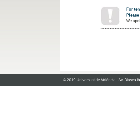
For tem
Please 
We apol
© 2019 Universitat de València - Av. Blasco 