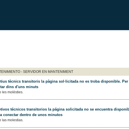
ENIMIENTO - SERVIDOR EN MANTENIMENT
ius tècnics transitoris la pàgina sol·licitada no es troba disponible. Per 
tar dins d'uns minuts
 les molèsties.
ivos técnicos transitorios la página solicitada no se encuentra disponib
 a conectar dentro de unos minutos
 las molestias.