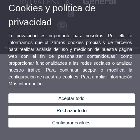
Cookies y política de
privacidad
Tu privacidad es importante para nosotros. Por ello te
© 2026 UV. - CUDAP - C/ Guardia Civil 22, bajo, 46020 Valencia. Tel: 963 93 79 99
informamos que utilizamos cookies propias y de terceros
Política privacidad
|
Cookies
|
Transparencia
|
Buzón FGUV
|
Términos y condiciones de uso
|
para realizar análisis de uso y medición de nuestra página
Canal Interno de Información
|
web con el fin de personalizar contenidos,así como
proporcionar funcionalidades a las redes sociales o analizar
nuestro tráfico. Para continuar acepta o modifica la
configuración de nuestras cookies. Para ampliar información
Más información
Aceptar todo
Rechazar todo
Configurar cookies