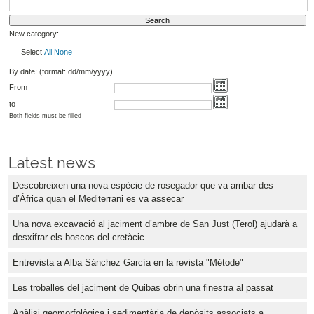
New category:
Select
All
None
By date: (format: dd/mm/yyyy)
From
to
Both fields must be filled
Latest news
Descobreixen una nova espècie de rosegador que va arribar des
d’Àfrica quan el Mediterrani es va assecar
Una nova excavació al jaciment d’ambre de San Just (Terol) ajudarà a
desxifrar els boscos del cretàcic
Entrevista a Alba Sánchez García en la revista "Métode"
Les troballes del jaciment de Quibas obrin una finestra al passat
Anàlisi geomorfològica i sedimentària de depòsits associats a