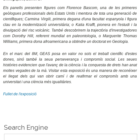
Els panells presenten figures com Florence Bascom, una de les primeres
geòlogues professionals dels Estats Units i mentora de tota una generació de
científiques; Carmina Virgili, primera degana d'una facultat espanyola i figura
clau en la modernització universitària; o Katia Krafft, pionera en l'estudi i la
divulgació del risc volcànic. També descobrirem la trajectòria d'investigadores
com Dorothy Hill, referent mundial en paleontologia, o Marguerite Thomas
Williams, primera dona afroamericana a obtindre un doctorat en Geologia.
En el marc del 8M, GEAS posa en valor no sols el treball científic d'estes
dones, sinó també la seua perseverança i compromís social. Les seues
històries evidencien que l'avanç de la ciència i la conquesta de drets han anat
moltes vegades de la mà. Visitar esta exposició és una manera de reconéixer
el llegat dels qui van obrir camí i de reafirmar el compromís amb una
universitat i una ciència més igualitàries.
Fullet de l'exposició
Search Engine