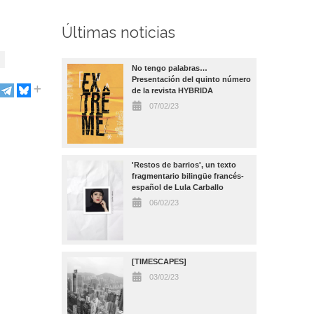
Últimas noticias
No tengo palabras…
Presentación del quinto número
de la revista HYBRIDA
07/02/23
'Restos de barrios', un texto
fragmentario bilingüe francés-
español de Lula Carballo
06/02/23
[TIMESCAPES]
03/02/23