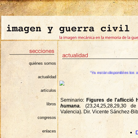
quiénes somos
"Ya están disponibles los archivos de audio de las conferencias del último
actualidad
artículos
Seminario:
Figures de l'aflicci
libros
humana.
(23,24,25,28,29,30 
Valencia). Dir. Vicente Sánchez-Bi
congresos
enlaces
D