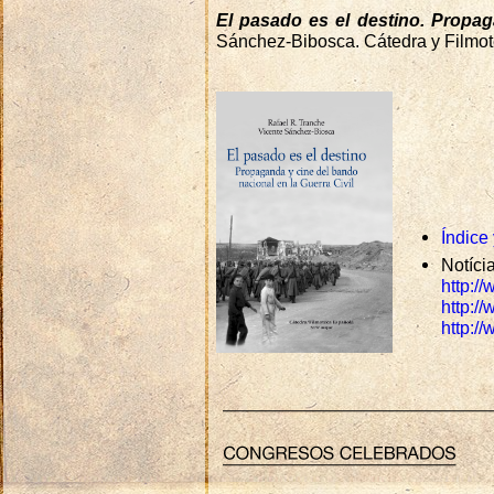
El pasado es el destino. Propag
Sánchez-Bibosca. Cátedra y Filmo
Índice
Notíci
http:/
http:/
http:/