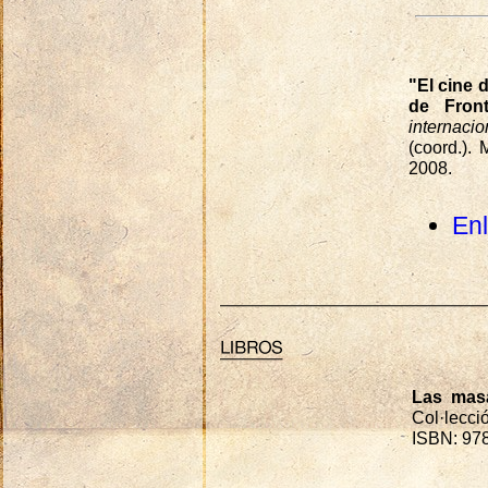
"El cine d
de Front
internaci
(coord.).
2008.
En
Las masa
Col·lecci
ISBN: 978