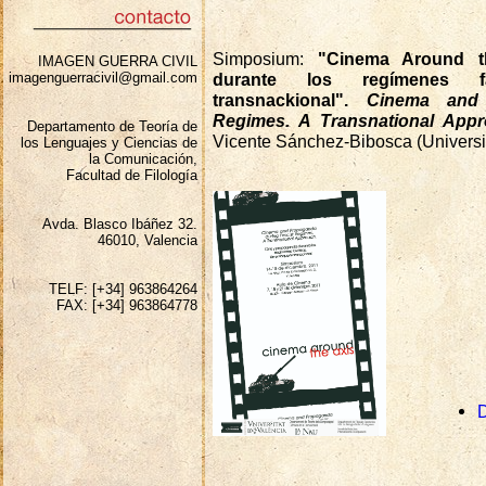
Simposium:
"Cinema Around t
IMAGEN GUERRA CIVIL
imagenguerracivil@gmail.com
durante los regímenes fa
transnackional".
Cinema and 
Regimes. A Transnational App
Departamento de Teoría de
Vicente Sánchez-Bibosca (Universit
los Lenguajes y Ciencias de
la Comunicación,
Facultad de Filología
Avda. Blasco Ibáñez 32.
46010, Valencia
TELF: [+34] 963864264
FAX: [+34] 963864778