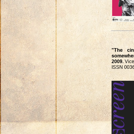
"The ci
somewher
2009.
Vice
ISSN 0036