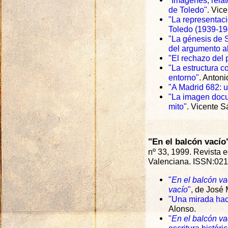
"Imágenes, relat
de Toledo"
. Vic
"La representaci
Toledo (1939-19
"La génesis de 
del argumento a
"El rechazo del
"La estructura c
entorno"
. Antoni
"A Madrid 682: 
"La imagen docum
mito"
. Vicente 
"En el balcón vacío
nº 33, 1999. Revista e
Valenciana. ISSN:02
"
En el balcón va
vacío
"
, de José
"Una mirada hac
Alonso.
"
En el balcón va