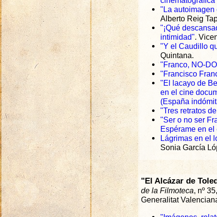
cinematográfica
"La autoimagen d
Alberto Reig Tap
"¡Qué descansada
intimidad"
. Vice
"Y el Caudillo q
Quintana.
"Franco, NO-DO y
"Francisco Franc
"El lacayo de B
en el cine docu
(España indómit
"Tres retratos d
"Ser o no ser Fr
Espérame en el 
Lágrimas en el 
Sonia García Ló
"El Alcázar de Tole
de la Filmoteca
, nº 35
Generalitat Valencia