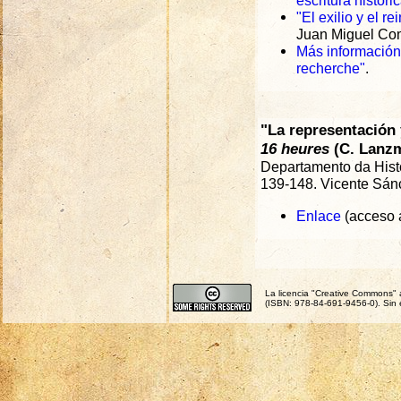
escritura históri
"El exilio y el r
Juan Miguel Co
Más información 
recherche"
.
"La representación
16 heures
(C. Lanz
Departamento da Histo
139-148. Vicente Sán
Enlace
(acceso a
La licencia "Creative Commons" 
(ISBN: 978-84-691-9456-0). Sin 