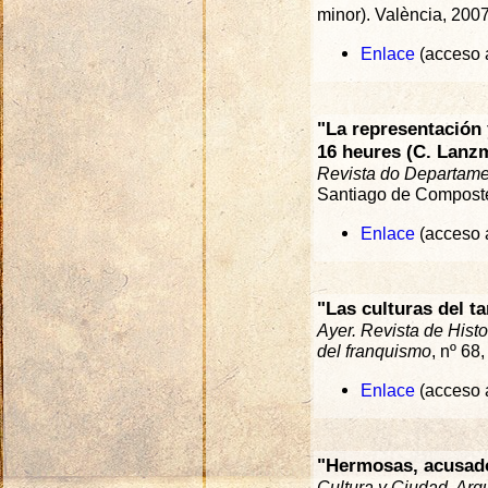
minor). València, 200
Enlace
(acceso a
"La representación 
16 heures (C. Lanz
Revista do Departamen
Santiago de Composte
Enlace
(acceso a
"Las culturas del 
Ayer. Revista de Hist
del franquismo
, nº 68
Enlace
(acceso a
"Hermosas, acusado
Cultura y Ciudad. Arq