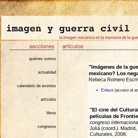
quiénes somos
"Imágenes de la gue
actualidad
mexicano? Los nega
Rebeca Romero Escri
calendario de eventos
Enlace
(acceso al ar
artículos
"El cine del Cultura
libros
películas de Fronti
congreso internaciona
congresos
Juliá (coord.). Madri
Culturales, 2008.