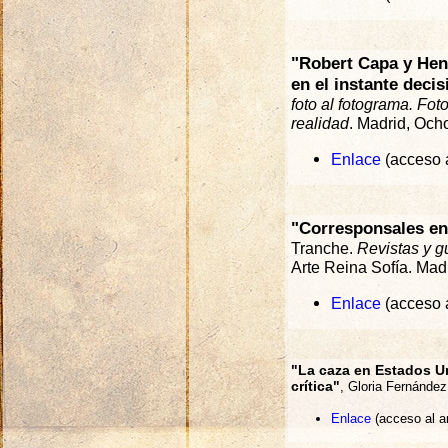
"Robert Capa y Henr
en el instante decis
foto al fotograma. Fot
realidad
. Madrid, Och
Enlace
(acceso a
"Corresponsales en
Tranche.
Revistas y g
Arte Reina Sofía. Mad
Enlace
(acceso a
"La caza en Estados Un
crítica"
, Gloria Fernández
Enlace
(acceso al a