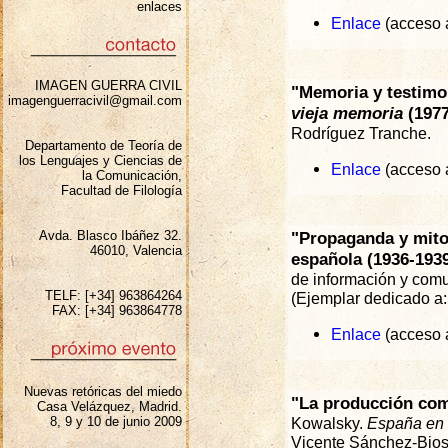
enlaces
Enlace
(acceso a
IMAGEN GUERRA CIVIL
"Memoria y testimo
imagenguerracivil@gmail.com
vieja memoria
(1977
Rodríguez Tranche.
Departamento de Teoría de
los Lenguajes y Ciencias de
Enlace
(acceso a
la Comunicación,
Facultad de Filología
Avda. Blasco Ibáñez 32.
"Propaganda y mitogr
46010, Valencia
española (1936-193
de información y com
TELF: [+34] 963864264
(Ejemplar dedicado a: 
FAX: [+34] 963864778
Enlace
(acceso a
Nuevas retóricas del miedo
"La producción comu
Casa Velázquez, Madrid.
8, 9 y 10 de junio 2009
Kowalsky.
España en a
Vicente Sánchez-Biosc