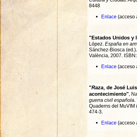
8448
Enlace
(acceso a
"Estados Unidos y l
López.
España en arma
Sánchez-Biosca (ed.).
València, 2007. ISBN:
Enlace
(acceso a
"
Raza
, de José Lui
acontecimiento"
, N
guerra civil española
.
Quaderns del MuVIM (S
474-3.
Enlace
(acceso a