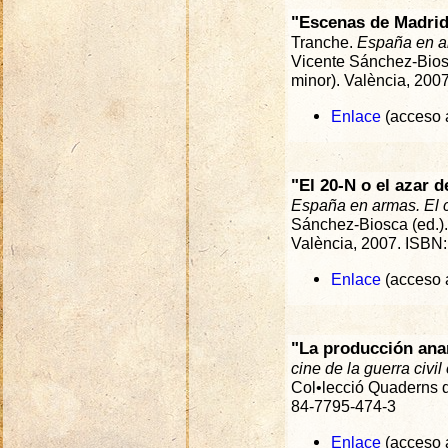
"Escenas de Madrid
Tranche.
España en ar
Vicente Sánchez-Biosc
minor). València, 200
Enlace
(acceso a
"El 20-N o el azar d
España en armas. El c
Sánchez-Biosca (ed.).
València, 2007. ISBN:
Enlace
(acceso a
"La producción ana
cine de la guerra civi
Col•lecció Quaderns d
84-7795-474-3
Enlace
(acceso a