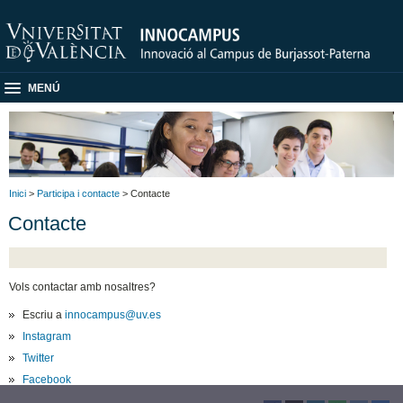
MENÚ
Inici
>
Participa i contacte
> Contacte
Contacte
Vols contactar amb nosaltres?
Escriu a
innocampus@uv.es
Instagram
Twitter
Facebook