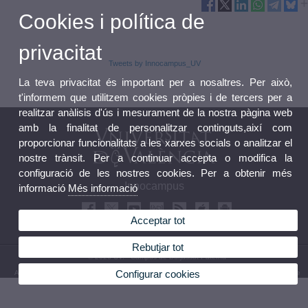
Cookies i política de
privacitat
Tweets by Innocampus_UV
La teva privacitat és important per a nosaltres. Per això,
t'informem que utilitzem cookies pròpies i de tercers per a
realitzar anàlisis d'ús i mesurament de la nostra pàgina web
amb la finalitat de personalitzar continguts,així com
proporcionar funcionalitats a les xarxes socials o analitzar el
nostre trànsit. Per a continuar accepta o modifica la
configuració de les nostres cookies. Per a obtenir més
Innocampus
informació
Més informació
Acceptar tot
Rebutjar tot
© 2026 UV. - Campus de Burjassot-Paterna
Configurar cookies
Avís legal
|
Accessibilitat
|
Política privacitat
|
Cookies
|
Transparència
|
Bústia de contacte