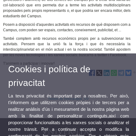
col·laboració que ens permeta dur a terme les activitats multidisciplinars
proposades pels propis representants o, el que podria ser encara millor, dels
estudiants del Campus.
Posem a disposició d'aquestes activitats els recursos de què disposem com a
Campus, com poden ser espais, contactes, coneixement, publicitat, et ...
També comptem amb recursos econòmics propis per a subvencionar les
activitats. Pensem que la unió fa la força i que és necessària la
interdisciplinarietat en el món actual i en la nostra societat. També apostem
per les noves tecnologies i les xarxes socials: busca'ns a twitter i Facebook.
T'animem a participar i innovar!
Cookies i política de
privacitat
La teva privacitat és important per a nosaltres. Per això,
Tweets by Innocampus_UV
t'informem que utilitzem cookies pròpies i de tercers per a
realitzar anàlisis d'ús i mesurament de la nostra pàgina web
amb la finalitat de personalitzar continguts,així com
proporcionar funcionalitats a les xarxes socials o analitzar el
nostre trànsit. Per a continuar accepta o modifica la
configuració de les nostres cookies. Per a obtenir més