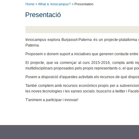
Home
>
What is Innocampus?
> Presentation
Presentació
Innocampus explora Burjassot-Paterna és un projecte-plataforma d'
Paterna.
Proposem o donem suport a iniciatives que generen contacte entre el
El projecte, que va començar al curs 2015-2016, compta amb repr
multidisciplinars proposades pels propis representants o, el que po
Posem a disposició d'aquestes activitats els recursos de què dispo
També comptem amb recursos econòmics propis per a subvencionar les
les noves tecnologies i les xarxes socials: busca'ns a twitter i Face
T'animem a participar i innovar!